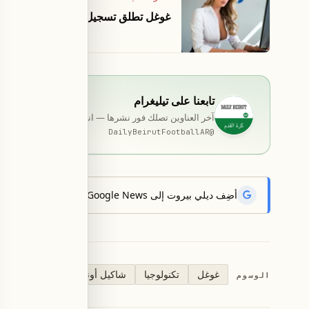
غوغل تطلق تسجيل الدخول عبر فيديو س
تابعنا على تيليغرام
آخر العناوين تصلك فور نشرها — انضمّ إلى قناة المخصّصة ب
DailyBeirutFootballAR
@
أضِف ديلي بيروت إلى Google News لتتلقّى أحدث الأخبار أوّلاً.
غوغل
تكنولوجيا
شاكيل أونيل
الوسوم