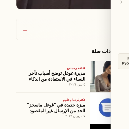
←
مقالات ذات صلة
Рус
ثقافة ومجتمع
مديرة غوغل توضح أسباب تأخر
النساء في الاستفادة من الذكاء
الاصطناعي
٥ تموز ٢٠٢٦
تكنولوجيا وعلوم
ميزة جديدة في "غوغل ماسجز"
للحد من الإرسال غير المقصود
للرسائل
٧ حزيران ٢٠٢٦