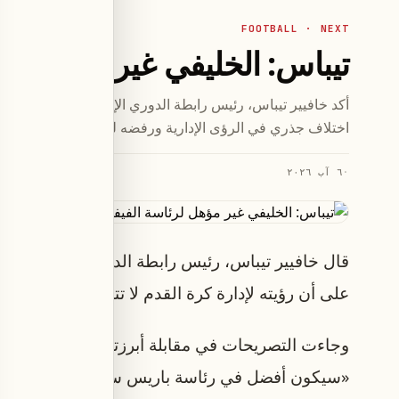
FOOTBALL · NEXT
تيباس: الخليفي غير مؤهل لرئ
أكد خافيير تيباس، رئيس رابطة الدوري الإسباني، أن ناصر الخلي
اختلاف جذري في الرؤى الإدارية ورفضه للنموذج «النخبوي» الذي
·
٦ آب ٢٠٢٦
قال خافيير تيباس، رئيس رابطة الدوري الإسباني، إن 
على أن رؤيته لإدارة كرة القدم لا تتوافق مع النموذج 
وجاءت التصريحات في مقابلة أبرزتها شبكة «فوت مي
«سيكون أفضل في رئاسة باريس سان جيرمان»، لكنه غ