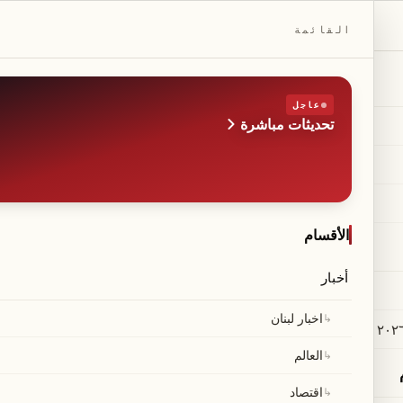
DAILYBEIRUT.COM
القائمة
عاجل
تحديثات مباشرة
الطبعة
صحيفة مستقلة من بيروت
◆
·
◆
الأقسام
أخبار
 الـ 250 ألف دولار التي جعلت شا
↳
اخبار لبنان
↳
العالم
شاكيل أونيل حقق عائدًا ماليًا كبيرًا من استثمار غير مقصود بقيمة 250 ألف دولار في شركة غوغل
↳
اقتصاد