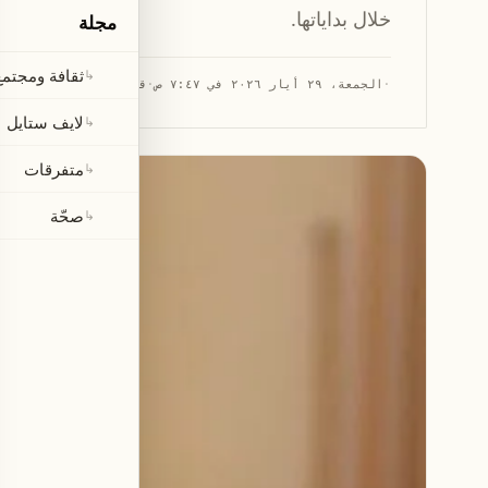
خلال بداياتها.
مجلة
ثقافة ومجتمع
↳
·
الجمعة، ٢٩ أيار ٢٠٢٦ في ٧:٤٧ ص
·
قراءة 1 دقيقة
لايف ستايل
↳
متفرقات
↳
صحّة
↳