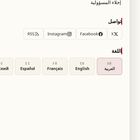
إخلاء المسؤولية
تواصل
RSS
Instagram
Facebook
X
اللغة
RU
ES
FR
EN
AR
العربية
English
Français
Español
ский
استثمر أسطورة كرة السلة الأمريكية شاكيل أونيل مبلغ 250 ألف دولار في شركة غوغل في مراحلها
طور الشركة لتصبح من أكبر شركات التكنولوجيا
تثمرين الذين عرضوا عليه فرصة دخول سوق
تها وقبل طرحها للاكتتاب العام، حيث لم يكن أونيل