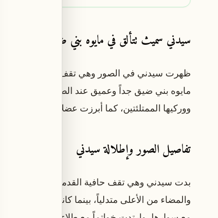
سيدني سميث تتألق في مايوه بني ضيق وغاطس
ظهرت سيدني في الصور وهي تقف في غرفة معيشة تح
مايوه بني ضيق جداً وعميق عند الصدر. وقد أظهر هذ
ووركيها الممتلئتين، كما أبرزت عضلات ذراعيها وكتفيه
تفاصيل الصور وإطلالة سيدني
بدت سيدني وهي تقف حافية القدمين، بشرة مسمرة 
والمضاء من الأعلى متدلياً، بينما كانت تمسك هاتفها
مع سوارها، وارتدت خواتماً مع طلاء أظافر طويل وأن