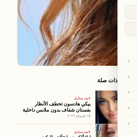
مقالات ذات صلة
لايف ستايل
بيكي هادسون تخطف الأنظار
بفستان شفاف بدون ملابس داخلية
على متن يخت
١٥ حزيران ٢٠٢٦
لايف ستايل