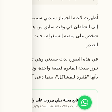
أظهرت لاعبة الجمباز سيدني سميث منحنياتها اللافت
شخص على منصة إنستغرام، حيث نشرت في نهاية م
الصدر.
في هذه الصور، بدت سيدني وهي تقف حافية القدمين،
تبرز صيحة المايوه قطعة واحدة، وتفاعل معها المتاب
بأنها "مُثيرة للمشاكل"، بينما دعى آخرون إلى تسجيلها في منصة OnlyFans ا
تابع مجلة ديلي بيروت على واتساب
أحدث مقالات الثقافة، الصحّة ولايف ستايل تصلك أوّلاً.