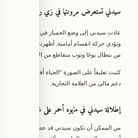
سيدني تستعرض مرونتها في زي رياضي وردي
عادت سيدني إلى وضع الجمباز في صورة أخرى حيث
وتؤدي حركة انقسام أمامية. أظهرت مرونتها برفع ذراع
من بنطال يوغا وتوب متقاطع من الأمام مع شريط م
دعم مالي من العلامة التجارية.
إطلالة سيدني في مايوه أحمر على شواطئ جزر الباها
من الممكن أن تكون سيدني قد حصلت على الملابس مجا