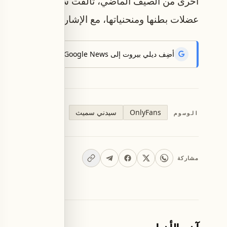
أخرى من الصيف الماضي، تألقت سيدني على صخور ا
عضلات بطنها ومنحنياتها، مع الإشارة إلى موقعها في 
أضِف ديلي بيروت إلى Google News لتتلقّى أحدث الأخبار أوّلاً.
OnlyFans
سيدني سميث
الوسوم
مشاركة