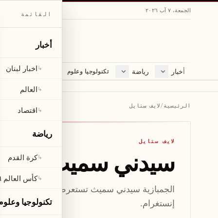
الجمعة، ٧ آب ٢٠٢٦
القائمة
أخبار
اخبار لبنان
↳
أخبار
رياضة
مجلة
تكنولوجيا وعلوم
اخبار لبنان
كرة القدم
ثقافة ومجتمع
العالم
كأس العالم ٢٠٢٦
لايف ستايل
العالم
↳
اقتصاد
متفرقات
الرئيسية
/
لايف ستايل
اقتصاد
↳
صحّة
رياضة
لايف ستايل
سيدني سميث تبهر بإ
كرة القدم
↳
كأس العالم ٢٠٢٦
↳
الجمبازية سيدني سميث تستعرض منحنياتها في ماي
تكنولوجيا وعلوم
إنستغرام.