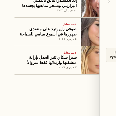
إيلا ألكسندرا تتألق بالبكيني
البرازيلي وتسحر متابعيها بجسدها
الطبيعي
١٠ حزيران ٢٠٢٦
لايف ستايل
صوفي راين ترد على منتقدي
ظهورها في أسبوع ميامي للسباحة
٥ حزيران ٢٠٢٦
لايف ستايل
سيرا سكاي تثير الجدل بإزالة
Рус
منشفتها وارتدائها فقط سروالاً
داخلياً
٣ حزيران ٢٠٢٦