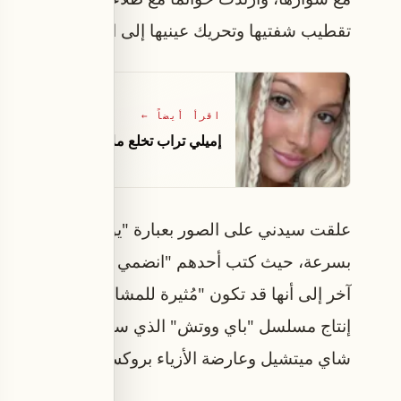
تقطيب شفتيها وتحريك عينيها إلى الجانب.
اقرأ أيضاً
←
إميلي تراب تخلع ملابسها الداخلية أثنا
علقت سيدني على الصور بعبارة "يو"، مع الإشارة إلى 
بسرعة، حيث كتب
آخر إلى أنها قد تكون "مُثيرة للمشاكل" في ميامي،
إنتاج مسلسل "باي ووتش" الذي سيُعرض في العقد الحا
شاي ميتشيل وعارضة الأزياء بروكس نادر.