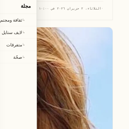
مجلة
·
الثلاثاء، ٢ حزيران ٢٠٢٦ في ١٠:٠٠ م
·
قراءة 2 دقيقتان
ثقافة ومجتمع
↳
لايف ستايل
↳
متفرقات
↳
صحّة
↳