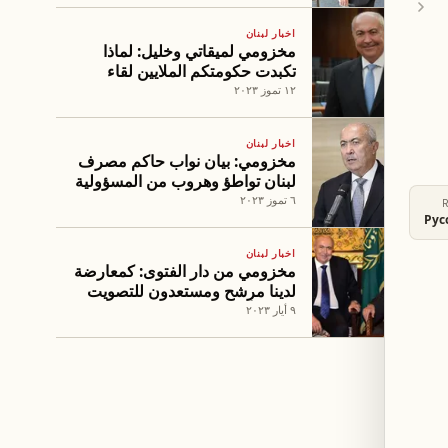
اخبار لبنان
مخزومي لميقاتي وخليل: لماذا
تكبدت حكومتكم الملايين لقاء
تقرير لن يساهم في كشف
١٢ تموز ٢٠٢٣
الحقيقة؟
اخبار لبنان
مخزومي: بيان نواب حاكم مصرف
لبنان تواطؤ وهروب من المسؤولية
٦ تموز ٢٠٢٣
Рус
اخبار لبنان
مخزومي من دار الفتوى: كمعارضة
لدينا مرشح ومستعدون للتصويت
له في أي وقت
٩ أيار ٢٠٢٣