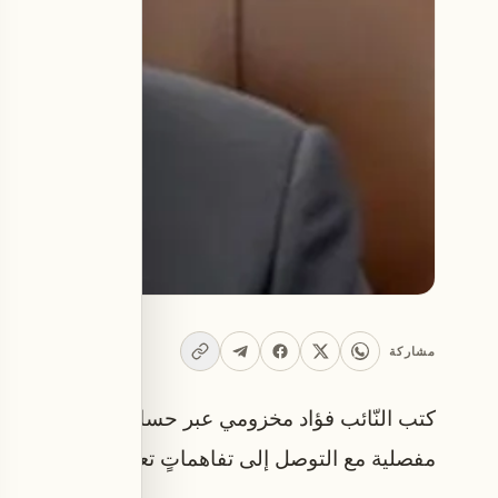
مشاركة
كتب النّائب فؤاد مخزومي عبر حسابه على منصّة "إك
مفصلية مع التوصل إلى تفاهماتٍ تعزّز الاستقرار وترسّ