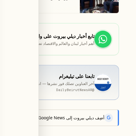
تابع أخبار ديلي بيروت على واتساب
أهم أخبار لبنان والعالم والاقتصاد تصلك مباشرة.
تابعنا على تيليغرام
آخر العناوين تصلك فور نشرها — انضمّ إلى قناة المخصّصة ب
DailyBeirutNewsAR
@
أضِف ديلي بيروت إلى Google News لتتلقّى أحدث الأخبار أوّلاً.