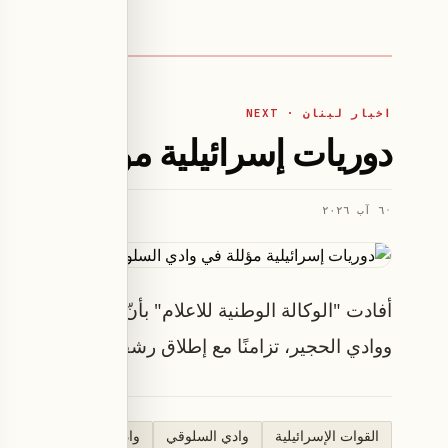
اخبار لبنان · NEXT
دوريات إسرائيلية مؤللة في 
·
٦ آب ٢٠٢٦
أفادت "الوكالة الوطنية للاعلام" بأنّ القوات الإس
ووادي الحجير، تزامنًا مع إطلاق رشقات من الأسلحة
القوات الإسرائيلية
وادي السلوقي
وادي الحجير