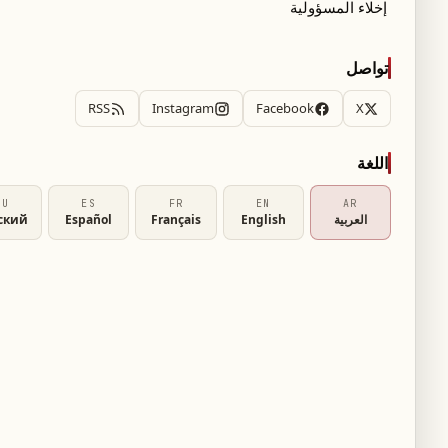
إخلاء المسؤولية
يس دونالد ترامب والإدارة الأميركية على جهودهم في
ورية والحكومة اللبنانية والمؤسسات الرسمية التي
تواصل
RSS
Instagram
Facebook
X
عوض على جهودهما الدبلوماسية ومتابعتهما
اللغة
RU
ES
FR
EN
AR
العربية
English
Français
Español
ский
ة قوية تحتكر وحدها قرار السلم والحرب وتكرّس
و سلام شامل بين لبنان وإسرائيل يفتح آفاقاً جديدة
".
بنان لاستعادة سيادته