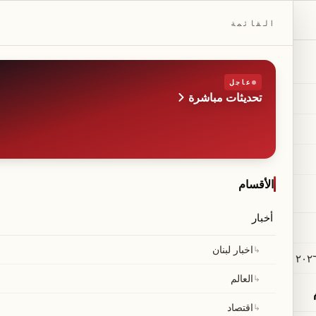
DAILYBEIRUT.COM
القائمة
عاجل
تحديثات مباشرة
الطبعة
صحيفة مستقلة من بيروت
◆
·
◆
الأقسام
أخبار
 سلام مع إسرائيل يفتح آف
↳
اخبار لبنان
↳
العالم
↳
اقتصاد