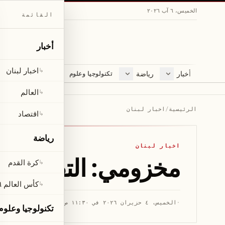
الخميس، ٦ آب ٢٠٢٦
القائمة
أخبار
اخبار لبنان
↳
أخبار
رياضة
مجلة
تكنولوجيا وعلوم
اخبار لبنان
كرة القدم
ثقافة ومجتمع
العالم
كأس العالم ٢٠٢٦
لايف ستايل
العالم
↳
اقتصاد
متفرقات
الرئيسية
/
اخبار لبنان
اقتصاد
↳
صحّة
رياضة
اخبار لبنان
مخزومي: التقدُّم نحو
كرة القدم
↳
كأس العالم ٢٠٢٦
↳
·
الخميس، ٤ حزيران ٢٠٢٦ في ١١:٣٠ ص
·
قراءة 1 دقيقة
تكنولوجيا وعلوم