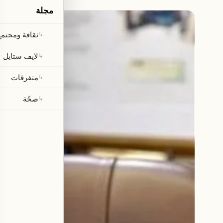
مجلة
ثقافة ومجتمع
↳
لايف ستايل
↳
متفرقات
↳
صحّة
↳