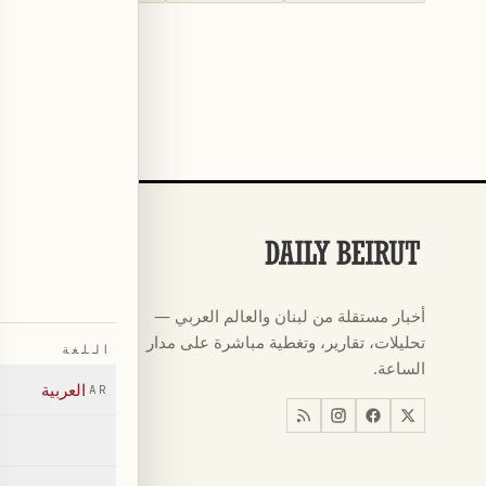
الأقسام
كرة القدم
←
أخبار مستقلة من لبنان والعالم العربي —
كأس العالم ٠٢٦
←
تحليلات، تقارير، وتغطية مباشرة على مدار
اللغة
أخبار
←
الساعة.
العربية
AR
اخبار لبنان
←
العالم
←
اقتصاد
←