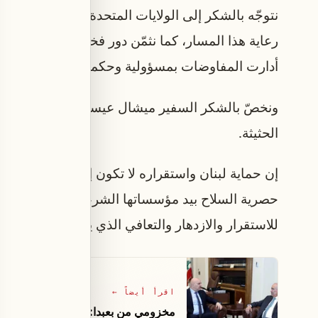
نتوجّه بالشكر إلى الولايات المتحدة الأميركية والرئ
رعاية هذا المسار، كما نثمّن دور فخامة رئيس الجمه
أدارت المفاوضات بمسؤولية وحكمة.
ونخصّ بالشكر السفير ميشال عيسى والسفيرة ندى م
الحثيثة.
إن حماية لبنان واستقراره لا تكون إلا من خلال دول
حصرية السلاح بيد مؤسساتها الشرعية. وإن التقدّم نح
للاستقرار والازدهار والتعافي الذي يستحقها اللبنانيون
اقرأ أيضاً
←
مخزومي من بعبدا: فرصة تاريخية امام ل