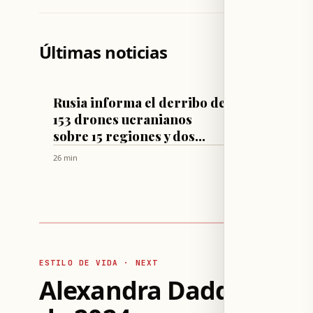
Últimas noticias
MUNDO
MUNDO
Rusia informa el derribo de
Paul B
153 drones ucranianos
ausent
sobre 15 regiones y dos
gobie
mares
26 min
28 min
ESTILO DE VIDA · NEXT
Alexandra Daddario, 40