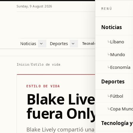
Sunday, 9 August 2026
MENÚ
Noticias
Líbano
↳
Noticias
Deportes
Re
Tecnología y ciencia
Líbano
Fútbol
Cul
Mundo
Copa Mundial 2026
Esti
Mundo
↳
Economía
Var
Inicio
/
Estilo de vida
Economía
↳
Sal
Deportes
ESTILO DE VIDA
Blake Lively br
Fútbol
↳
fuera OnlyFans
Copa Mund
↳
Tecnología y
Blake Lively compartió una foto divertida