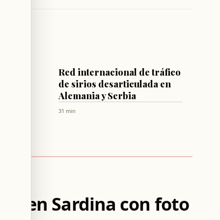
MUNDO
 siete
Red internacional de tráfico
el
de sirios desarticulada en
to
Alemania y Serbia
iano
31 min
ño en Sardina con foto