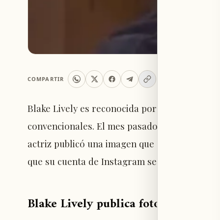
COMPARTIR
Blake Lively es reconocida por mostrar su c
convencionales. El mes pasado, mostró admira
actriz publicó una imagen que causó risas en
que su cuenta de Instagram se ha transforma
Blake Lively publica foto de Ryan 