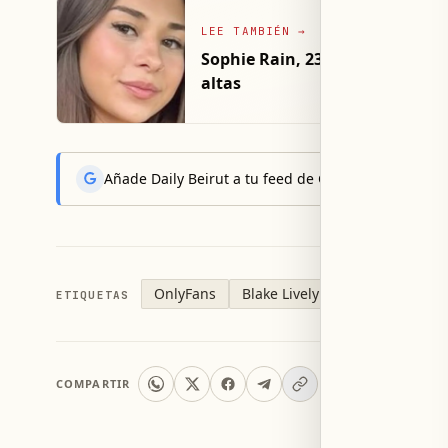
LEE TAMBIÉN
→
Sophie Rain, 23, muestra su sil
altas
Añade Daily Beirut a tu feed de Google News y reci
OnlyFans
Blake Lively
Ryan Reynolds
ETIQUETAS
COMPARTIR