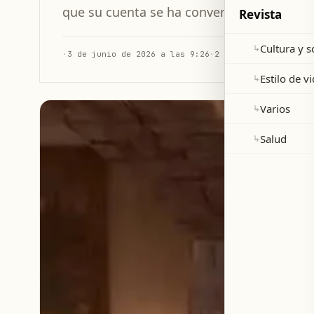
que su cuenta se ha convertido en OnlyFa
Revista
Cultura y 
↳
·
3 de junio de 2026 a las 9:26
·
2 min de lectura
Estilo de v
↳
Varios
↳
Salud
↳