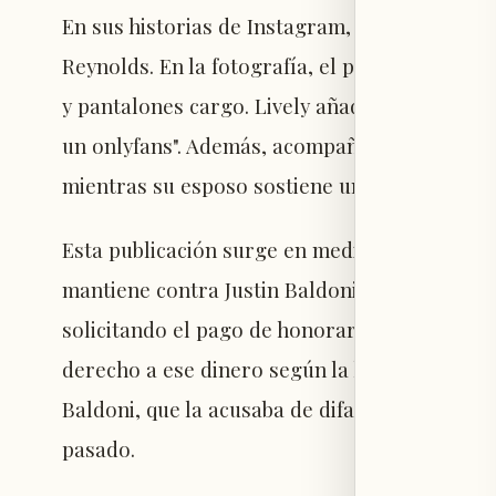
En sus historias de Instagram, Blake Lively 
Reynolds. En la fotografía, el protagonista d
y pantalones cargo. Lively añadió en el texto
un onlyfans". Además, acompañó la publicación
mientras su esposo sostiene un bolso de cuer
Esta publicación surge en medio de la atenci
mantiene contra Justin Baldoni, coprotagonista
solicitando el pago de honorarios legales y 
derecho a ese dinero según la legislación de 
Baldoni, que la acusaba de difamación y extor
pasado.