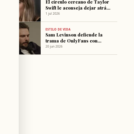
El círculo cercano de Taylor
Swift le aconseja dejar atrás
el conflicto con Blake Lively
1 jul 2026
ESTILO DE VIDA
Sam Levinson defiende la
trama de OnlyFans con
Sydney Sweeney en Euphoria
20 jun 2026
temporada 3