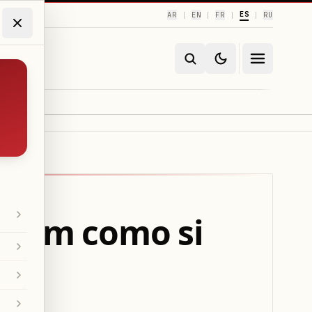
ES
AR
EN
FR
RU
|
|
|
|
agram como si