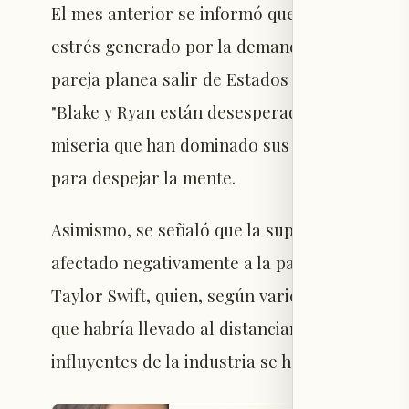
El mes anterior se informó que Lively y Rey
estrés generado por la demanda. Fuentes cit
pareja planea salir de Estados Unidos para r
"Blake y Ryan están desesperados por un nuev
miseria que han dominado sus vidas". Añadió 
para despejar la mente.
Asimismo, se señaló que la supuesta reputaci
afectado negativamente a la pareja. También
Taylor Swift, quien, según varios reportes, s
que habría llevado al distanciamiento entre 
influyentes de la industria se han apartado d