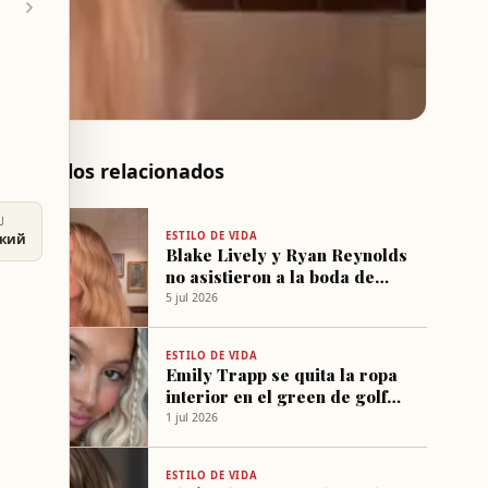
Artículos relacionados
U
ESTILO DE VIDA
ский
Blake Lively y Ryan Reynolds
no asistieron a la boda de
Taylor Swift por compromiso
5 jul 2026
familiar
ESTILO DE VIDA
Emily Trapp se quita la ropa
interior en el green de golf
por calor
1 jul 2026
ESTILO DE VIDA