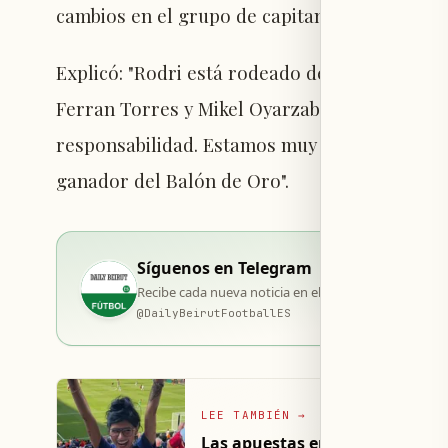
cambios en el grupo de capitanes.
Explicó: "Rodri está rodeado de jugadores c
Ferran Torres y Mikel Oyarzabal. Posee cuali
responsabilidad. Estamos muy tranquilos con 
ganador del Balón de Oro".
Síguenos en Telegram
Recibe cada nueva noticia en el momento de su publi
@
DailyBeirutFootballES
LEE TAMBIÉN
→
Las apuestas en el Mundial 202