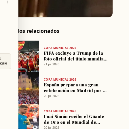
Artículos relacionados
COPA MUNDIAL 2026
FIFA excluye a Trump de la
foto oficial del título mundial
U
ский
de España
21 jul 2026
COPA MUNDIAL 2026
España prepara una gran
celebración en Madrid por el
título mundial 2026
20 jul 2026
COPA MUNDIAL 2026
Unai Simón recibe el Guante
de Oro en el Mundial de
Fútbol 2026
20 jul 2026