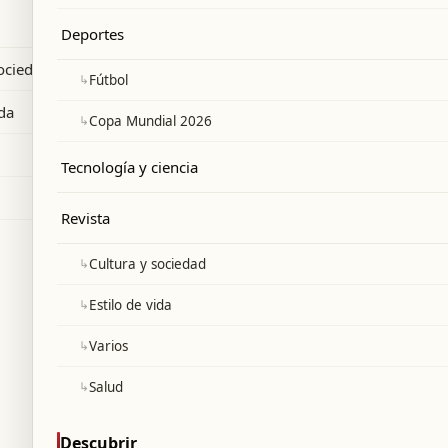
ón sobre Marruecos y Senegal en el
Deportes
sociedad
↳
Fútbol
ida
↳
Copa Mundial 2026
Tecnología y ciencia
Revista
↳
Cultura y sociedad
↳
Estilo de vida
↳
Varios
↳
Salud
Descubrir