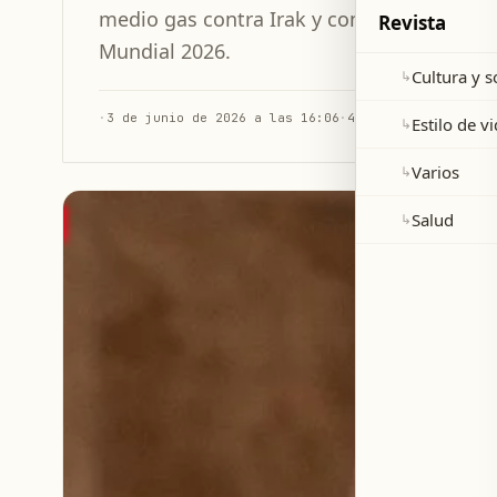
medio gas contra Irak y compartió su visi
Revista
Mundial 2026.
Cultura y 
↳
·
3 de junio de 2026 a las 16:06
·
4 min de lectura
Estilo de v
↳
Varios
↳
Salud
↳