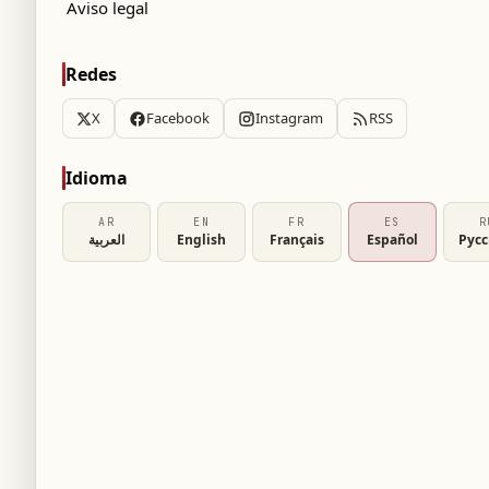
Aviso legal
Redes
X
Facebook
Instagram
RSS
Idioma
AR
EN
FR
ES
R
العربية
English
Français
Español
Рус
cción española, afirmó que el partido amistoso
 Coruña, será una prueba seria en la
26. Subrayó que su equipo no considerará este