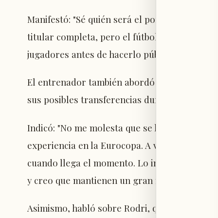
Manifestó: "Sé quién será el portero en el Mun
titular completa, pero el fútbol está lleno d
jugadores antes de hacerlo público".
El entrenador también abordó el futuro de 
sus posibles transferencias durante el mercad
Indicó: "No me molesta que se hable del futur
experiencia en la Eurocopa. A veces es mejor
cuando llega el momento. Lo importante es qu
y creo que mantienen un gran nivel de concen
Asimismo, habló sobre Rodri, quien asumirá 