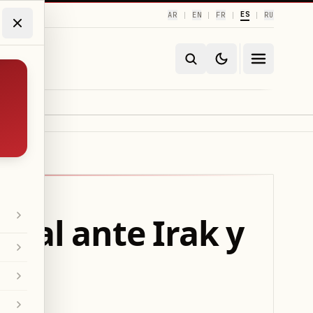
ES
AR
EN
FR
RU
|
|
|
|
tal ante Irak y