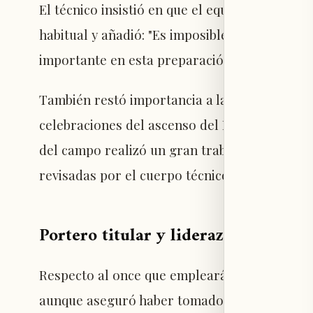
El técnico insistió en que el equipo no dispu
habitual y añadió: "Es imposible jugar un p
importante en esta preparación y queremos lle
También restó importancia a las preocupacion
celebraciones del ascenso del Deportivo La 
del campo realizó un gran trabajo para dejar
revisadas por el cuerpo técnico, el terreno d
Portero titular y liderazgo de Rodri
Respecto al once que empleará en el Mundial
aunque aseguró haber tomado ya muchas deci