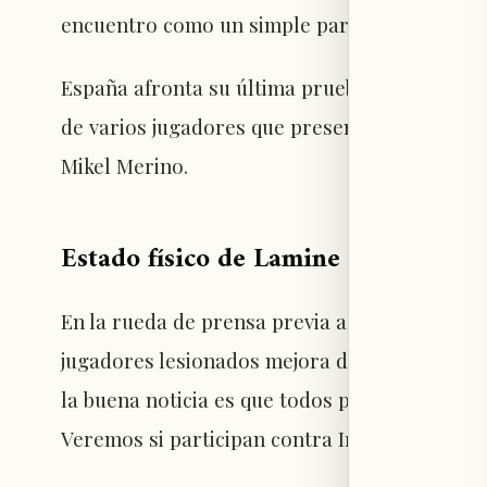
encuentro como un simple partido de exhibici
España afronta su última prueba antes del Mun
de varios jugadores que presentan molestias,
Mikel Merino.
Estado físico de Lamine Yamal y otr
En la rueda de prensa previa al partido, De l
jugadores lesionados mejora día a día. Eval
la buena noticia es que todos podrán llegar 
Veremos si participan contra Irak o no".