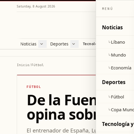
Saturday, 8 August 2026
MENÚ
Noticias
Líbano
↳
Noticias
Deportes
Re
Tecnología y ciencia
Líbano
Fútbol
Cul
Mundo
Copa Mundial 2026
Esti
Mundo
↳
Economía
Var
Inicio
/
Fútbol
Economía
↳
Sal
Deportes
FÚTBOL
De la Fuente as
Fútbol
↳
opina sobre Ma
Copa Mund
↳
Tecnología y
El entrenador de España, Luis de la Fuent