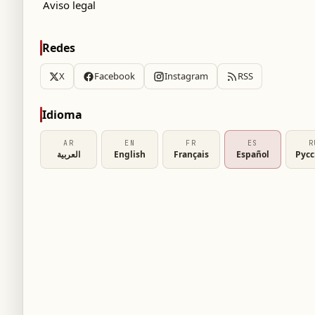
Aviso legal
Redes
X
Facebook
Instagram
RSS
Idioma
AR
EN
FR
ES
R
a obesidad
العربية
English
Français
Español
Рус
a obesidad
 tratamiento
n de la obesidad
 en el tratamiento de la obesidad, pero