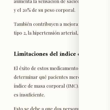
aumenta la sensación de saciedad. Además, a
y el 20% de su peso corporal.
También contribuyen a mejorar enfermedades 
tipo 2, la hipertensión arterial, enfermedade
Limitaciones del índice de masa cor
El éxito de estos medicamentos ha puesto en 
determinar qué pacientes merecen el tratami
índice de masa corporal (IMC), pero muchos 
es insuficiente.
Esto se debe a que dos personas con el mis