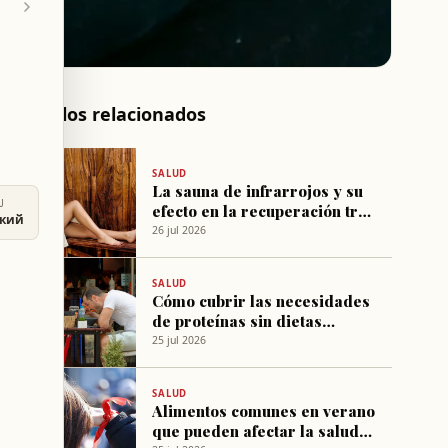
Artículos relacionados
SALUD
La sauna de infrarrojos y su
U
efecto en la recuperación tras
ский
el ejercicio
26 jul 2026
SALUD
Cómo cubrir las necesidades
de proteínas sin dietas
estrictas
25 jul 2026
SALUD
Alimentos comunes en verano
que pueden afectar la salud