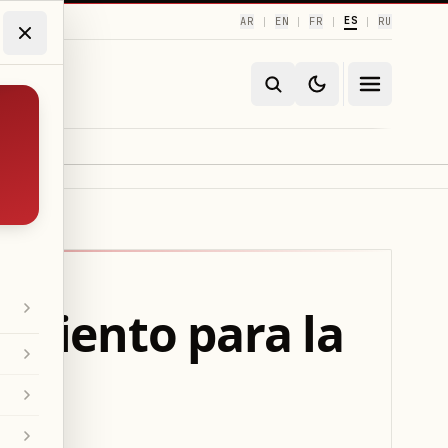
ES
AR
EN
FR
RU
|
|
|
|
amiento para la