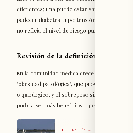
diferentes; una puede estar sana sin trastor
padecer diabetes, hipertensión y enfermedades
no refleja el nivel de riesgo para la salud.
Revisión de la definición médica de
En la comunidad médica crece el apoyo a redef
"obesidad patológica", que provoca trastorno
o quirúrgico, y el sobrepeso sin daño directo 
podría ser más beneficioso que recurrir a m
LEE TAMBIÉN
→