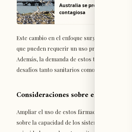
Australia se prepara ante posi
contagiosa
Este cambio en el enfoque surge también por
que pueden requerir un uso prolongado, y por
Además, la demanda de estos tratamientos e
desafíos tanto sanitarios como económicos pa
Consideraciones sobre el acceso y l
Ampliar el uso de estos fármacos a todas la
sobre la capacidad de los sistemas de salud y