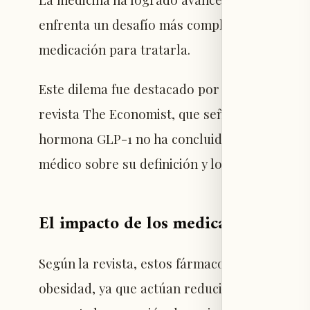
enfrenta un desafío más complejo: definir qu
medicación para tratarla.
Este dilema fue destacado por el programa "Gi
revista The Economist, que señala que la amp
hormona GLP-1 no ha concluido la batalla con
médico sobre su definición y los criterios pa
El impacto de los medicamentos en 
Según la revista, estos fármacos representan
obesidad, ya que actúan reduciendo el apetito