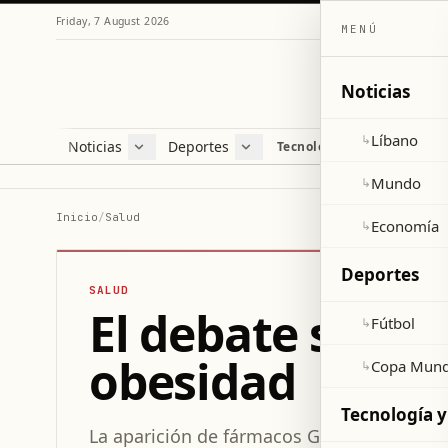
Friday, 7 August 2026
MENÚ
Noticias
Líbano
↳
Noticias
Deportes
Re
Tecnología y ciencia
Líbano
Fútbol
Cul
Mundo
Copa Mundial 2026
Esti
Mundo
↳
Economía
Var
Inicio
/
Salud
Economía
↳
Sal
Deportes
SALUD
El debate sobre
Fútbol
↳
obesidad
Copa Mund
↳
Tecnología y
La aparición de fármacos GLP-1 impulsa u