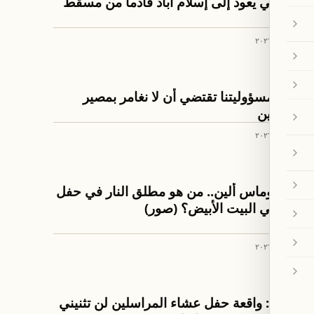
عراقجي يعود إلى إسلام آباد قادما من مسقط
٢٦ نيسان ٢٠٢٦
اخبار لبنان
جابر: مسؤوليتنا تقتضي أن لا نغامر بمصير
اللبنانيين
٢٦ نيسان ٢٠٢٦
العالم
كول توماس ألين.. من هو مطلق النار في حفل
مراسلي البيت الأبيض؟ (صور)
٢٦ نيسان ٢٠٢٦
العالم
ترامب: واقعة حفل عشاء المراسلين لن تثنيني