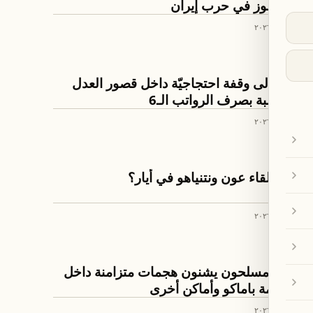
عن الفوز في حرب إيران
٢٦ نيسان ٢٠٢٦
اخبار لبنان
دعوة إلى وقفة احتجاجيّة داخل قصور العدل
للمطالبة بصرف الرواتب الـ6
٢٥ نيسان ٢٠٢٦
اخبار لبنان
موعد لقاء عون ونتنياهو في أيار؟
٢٥ نيسان ٢٠٢٦
العالم
مالي: مسلحون يشنون هجمات متزامنة داخل
العاصمة باماكو وأماكن أخرى
٢٥ نيسان ٢٠٢٦