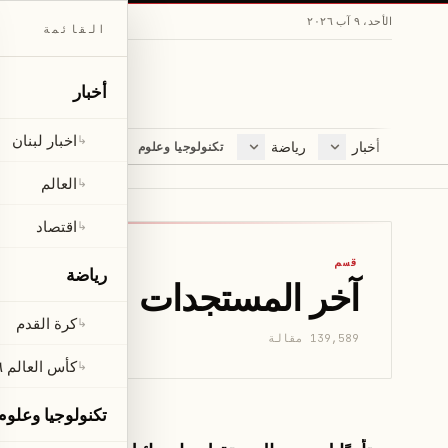
الأحد، ٩ آب ٢٠٢٦
القائمة
أخبار
اخبار لبنان
↳
أخبار
رياضة
مجلة
تكنولوجيا وعلوم
اخبار لبنان
كرة القدم
ثقافة ومجتمع
العالم
كأس العالم ٢٠٢٦
لايف ستايل
العالم
↳
اقتصاد
متفرقات
اقتصاد
↳
صحّة
قسم
رياضة
آخر المستجدات
كرة القدم
↳
139,589 مقالة
كأس العالم ٢٠٢٦
↳
تكنولوجيا وعلوم
العالم