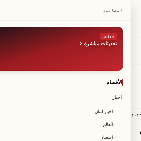
DAILYBEIRUT.COM
القائمة
عاجل
تحديثات مباشرة
الطبعة
صحيفة مستقلة من بيروت
◆
·
◆
الأقسام
أخبار
↳
اخبار لبنان
↳
العالم
↳
اقتصاد
العالم