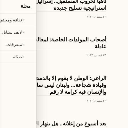
تأهبًا لحروب المستقبل.. إسرائيل تطلق
مجلة
استراتيجية تسليح جديدة
٢٦ نيسان ٢٠٢٦
ثقافة ومجتمع
↳
لايف ستايل
↳
اخبار لبنان
أصحاب المولدات الخاصة: لمعالجة قانونية
متفرقات
↳
عادلة
٢٦ نيسان ٢٠٢٦
صحّة
↳
اخبار لبنان
الراعي: الوطن لا يقوم إلا بالدستور والقانون
وقيادة شجاعة… ولبنان ليس ساحة بل وطن
والإنسان فيه كرامة لا رقم
٢٦ نيسان ٢٠٢٦
اخبار لبنان
بعد أسبوع من إعلانه.. هل ينهار الاتفاق مع