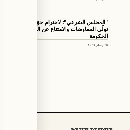
اخبار لبنان
"المجلس الشرعي": لاحترام حق الرئيس في
تولّي المفاوضات والامتناع عن التعرض لرئاسة
الحكومة
٢٥ نيسان ٢٠٢٦
Older articles (page
3
)
الأقسام