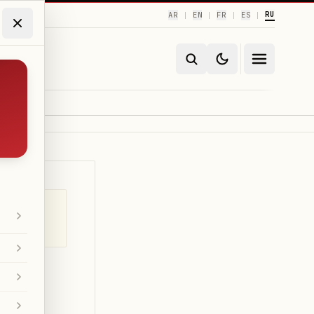
RU
AR
EN
FR
ES
|
|
|
|
д на
ределами