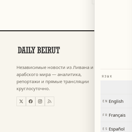
РАЗДЕЛЫ
Футбол
→
Независимые новости из Ливана и
م ٢٠٢٦
→
арабского мира — аналитика,
ЯЗЫК
Новости
→
репортажи и прямые трансляции
круглосуточно.
Ливан
→
Мир
→
English
EN
Экономи
→
Français
FR
Español
ES