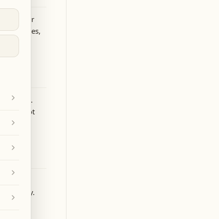
rovided for
s, practices,
networks.
nt does not
with the
f liability.