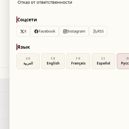
Отказ от ответственности
Соцсети
X
Facebook
Instagram
RSS
СЕРВИСЫ
Язык
Поиск
→
AR
EN
FR
ES
R
العربية
English
Français
Español
Рус
كأس العال
RSS
→
Карта сайта
→
العربية
AR
Срочно
→
ка