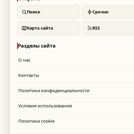
s and embedded content (video, tweets, social-media posts) are p
Поиск
Срочно
onvenience. Daily Beirut is not responsible for the content, policie
 of third-party sites.
Карта сайта
RSS
sing
Разделы сайта
О нас
display advertisements served by
Google AdSense
and other ad 
s do not reflect editorial views, and inclusion of an advertiseme
Контакты
orsement of the advertiser or its products.
Политика конфиденциальности
ions
Условия использования
 an article contains an error, please write to
info@dailybeirut.com
ee our
Terms of Use
for our full corrections policy and limitations o
Политика cookie