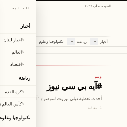
السبت، ٨ آب ٢٠٢٦
القائمة
أخبار
اخبار لبنان
↳
أخبار
رياضة
مجلة
تكنولوجيا وعلوم
اخبار لبنان
كرة القدم
ثقافة ومجتمع
العالم
كأس العالم ٢٠٢٦
لايف ستايل
العالم
↳
اقتصاد
متفرقات
اقتصاد
↳
صحّة
وسم
رياضة
#
آيه بي سي نيوز
كرة القدم
↳
أحدث تغطية ديلي بيروت لموضوع "آيه بي سي نيوز" — 1 مقال يشمل الأخبار والتحليلات والتحديثات.
كأس العالم ٢٠٢٦
↳
1 مقالة
تكنولوجيا وعلوم