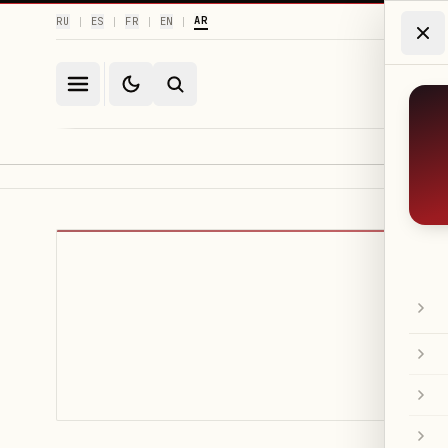
AR
RU
ES
FR
EN
|
|
|
|