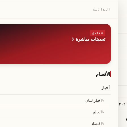
DAILYBEIRUT.COM
القائمة
عاجل
تحديثات مباشرة
الطبعة
صحيفة مستقلة من بيروت
◆
·
◆
الأقسام
أخبار
↳
اخبار لبنان
↳
العالم
↳
اقتصاد