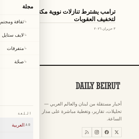
مجلة
العالم
ترامب يشترط تنازلات نووية مكتوبة من إيران
لتخفيف العقوبات
ثقافة ومجتمع
↳
٣ حزيران ٢٠٢٦
لايف ستايل
↳
متفرقات
↳
صحّة
↳
الأقسام
كرة القدم
←
أخبار مستقلة من لبنان والعالم العربي —
كأس العالم ٠٢٦
←
تحليلات، تقارير، وتغطية مباشرة على مدار
اللغة
أخبار
←
الساعة.
العربية
AR
اخبار لبنان
←
العالم
←