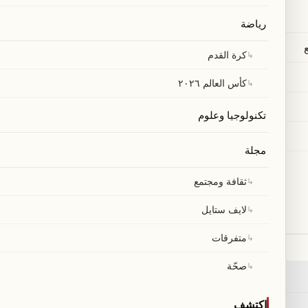
رياضة
↳
كرة القدم
↳
كأس العالم ٢٠٢٦
تكنولوجيا وعلوم
مجلة
خدماتنا
↳
ثقافة ومجتمع
بحث
←
↳
لايف ستايل
٢
RSS
←
↳
متفرقات
خريطة الموقع
←
↳
صحّة
عاجل
←
اكتشف