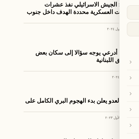
خبار لبنان
أدرعي: الجيش الاسرائيلي نفذ عشرات
العمليات العسكرية محددة الهدف داخل جنوب
لبنان
١ تشرين الأول ٢٠٢٤
لعالم
أفيخاي أدرعي يوجه سؤالا إلى سكان بعض
المناطق اللبنانية
٢٣ حزيران ٢٠٢٤
لعالم
جيش العدو يعلن بدء الهجوم البري الكامل على
غزة
٣١ تشرين الأول ٢٠٢٣
خبار لبنان