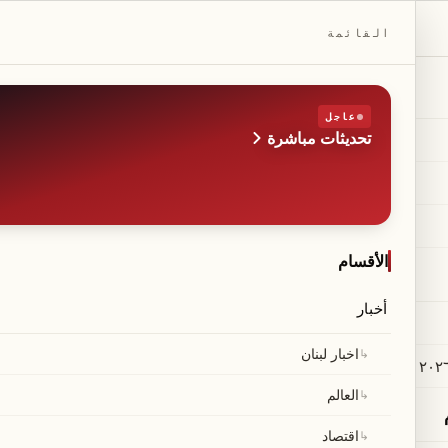
DAILYBEIRUT.COM
القائمة
عاجل
تحديثات مباشرة
الطبعة
صحيفة مستقلة من بيروت
◆
·
◆
الأقسام
أخبار
↳
اخبار لبنان
↳
العالم
↳
اقتصاد