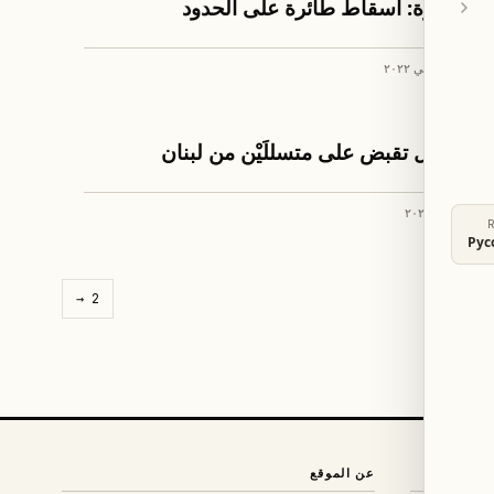
بالصورة: اسقاط طائرة على الحدود
٤ كانون الثاني ٢٠٢٢
خبار لبنان
اسرائيل تقبض على متسللَيْن من لبنان
٧ حزيران ٢٠٢١
Рус
→
2
عن الموقع