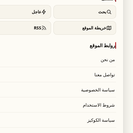
اخبار لبنان
ا
أدرعي للسكان الذين أخلوا منازلهم: لا تعودوا
حتى إشعار آخر
بحث
عاجل
خريطة الموقع
RSS
٥ تشرين الأول ٢٠٢٤
روابط الموقع
العالم
ا
أدرعي يعلن شنّ هجمات على أهداف تابعة
لـ"حزب الله" في أكثر من 10 مناطق بجنوب
من نحن
لبنان
٢٢ آب ٢٠٢٤
تواصل معنا
سياسة الخصوصية
اخبار لبنان
ا
قوات ايرانية تصل إلى جنوب لبنان؟
شروط الاستخدام
٢ تشرين الثاني ٢٠٢٣
سياسة الكوكيز
اخبار لبنان
ا