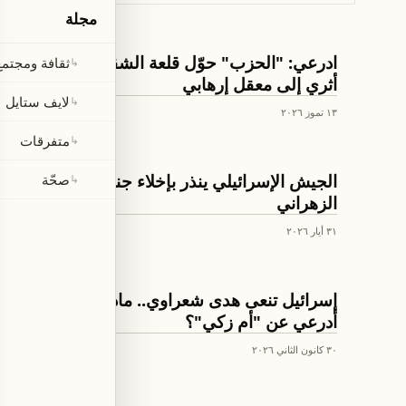
مجلة
اخبار لبنان
ادرعي: "الحزب" حوّل قلعة الشقيف من موقع
ثقافة ومجتمع
↳
أثري إلى معقل إرهابي
لايف ستايل
↳
١٣ تموز ٢٠٢٦
متفرقات
↳
اخبار لبنان
الجيش الإسرائيلي ينذر بإخلاء جنوب نهر
صحّة
↳
الزهراني
٣١ أيار ٢٠٢٦
لايف ستايل
إسرائيل تنعى هدى شعراوي.. ماذا قال أفيخاي
أدرعي عن "أم زكي"؟
٣٠ كانون الثاني ٢٠٢٦