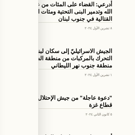
اخبار لبنان
أدرعي: القضاء على المئات من عناصر حزب
الله وتدمير البنى التحتية ومئات الوسائل
القتالية في جنوب لبنان
٨ تشرين الأول ٢٠٢٤
اخبار لبنان
الجيش الاسرائيليّ إلى سكان لبنان: لعدم
التحرك بالمركبات من منطقة الشمال إلى
منطقة جنوب نهر الليطاني
١ تشرين الأول ٢٠٢٤
العالم
"دعوة عاجلة" من جيش الإحتلال إلى سكان
قطاع غزة
٥ كانون الثاني ٢٠٢٤
اخبار لبنان