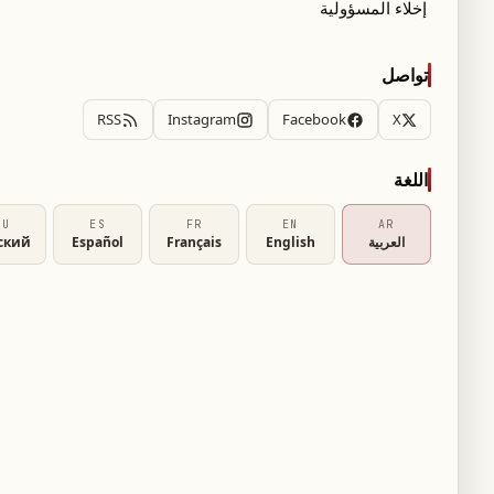
اصدار القرار الظني ضد الاعلامية ماريا
إخلاء المسؤولية
المعلوف... ماذا في التفاصيل؟
٢٧ نيسان ٢٠٢٢
تواصل
RSS
Instagram
Facebook
X
اخبار لبنان
ا
سقوط مسيّرة للجيش الاسرائيلي داخل
الأراضي اللبنانية
اللغة
١٦ تموز ٢٠٢١
RU
ES
FR
EN
AR
العربية
English
Français
Español
ский
1
خدماتنا