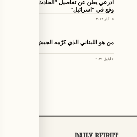
أدرعي يعلن عن تفاصيل "الحادث الأمني" الذي
وقع في "اسرائيل"
١٥ آذار ٢٠٢٣
اخبار لبنان
من هو اللبناني الذي كرّمه الجيش الإسرائيلي؟
٤ أيلول ٢٠٢١
الأقسام