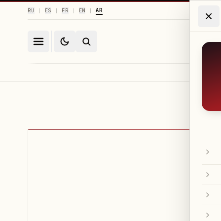
AR
RU
ES
FR
EN
|
|
|
|