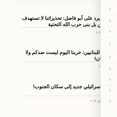
خبار لبنان
أدرعي يرد على أبو فاضل: تحذيراتنا لا تستهدف
المدنيين بل بنى حزب الله التحتية
٣ حزيران ٢٠٢٦
خبار لبنان
أدرعي للبنانيين: حربنا اليوم ليست ضدكم ولا
ضد لبنان!
١٠ آذار ٢٠٢٦
خبار لبنان
تحذير إسرائيلي جديد إلى سكان الجنوب!
٩ تشرين الأول ٢٠٢٤