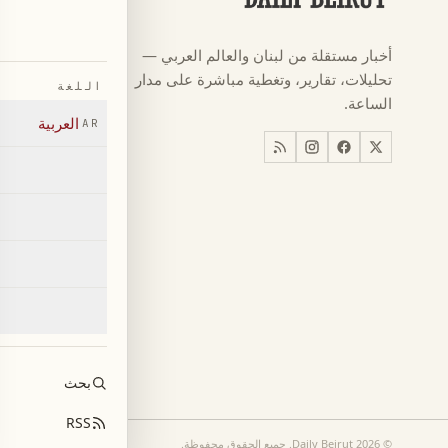
كرة القدم
←
أخبار مستقلة من لبنان والعالم العربي —
كأس العالم ٠٢٦
←
تحليلات، تقارير، وتغطية مباشرة على مدار
اللغة
أخبار
←
الساعة.
العربية
AR
اخبار لبنان
←
العالم
←
اقتصاد
←
بحث
RSS
©
2026
Daily Beirut.
جميع الحقوق محفوظة
.