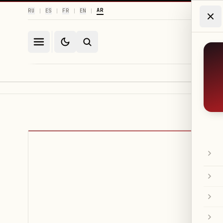
AR
RU
ES
FR
EN
|
|
|
|