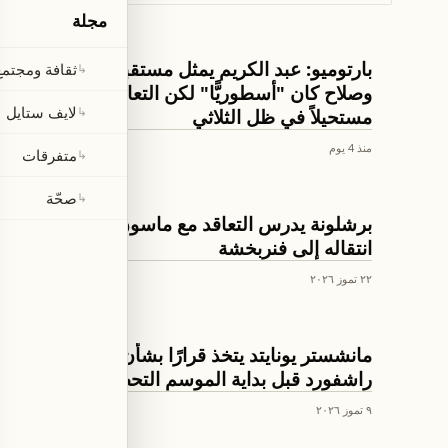
مجلة
كرة القدم
بارتوميو: عبد الكريم يمثل مستقبل برشلونة..
ثقافة ومجتمع
↳
وصلاح كان "أسطوريًّا" لكن التعاقد معه كان
لايف ستايل
↳
مستحيلاً في ظل الثلاثي
منذ 4 يوم
متفرقات
↳
صحّة
↳
كرة القدم
برشلونة يدرس التعاقد مع ماسون غرينوود قبل
انتقاله إلى فنربخشة
٢٢ تموز ٢٠٢٦
كرة القدم
مانشستر يونايتد يتخذ قرارًا بشأن ماركوس
راشفورد قبل بداية الموسم التحضيري
٩ تموز ٢٠٢٦