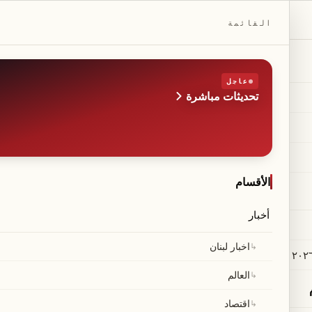
DAILYBEIRUT.COM
القائمة
عاجل
تحديثات مباشرة
الطبعة
صحيفة مستقلة من بيروت
◆
·
◆
الأقسام
أخبار
↳
اخبار لبنان
↳
العالم
↳
اقتصاد