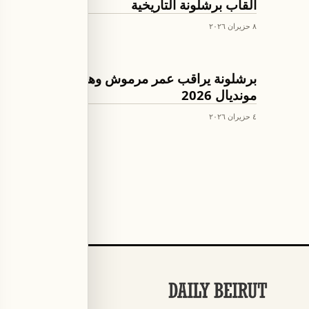
ألقاب برشلونة التاريخية
٨ حزيران ٢٠٢٦
كرة القدم
برشلونة يراقب عمر مرموش وهاري كين في
مونديال 2026
٤ حزيران ٢٠٢٦
الأقسام
كرة القدم
←