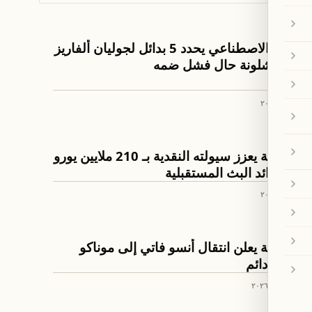
رة القدم
الذكاء الاصطناعي يحدد 5 بدائل لجوليان ألفاريز
في برشلونة حال فشل ضمه
٢٤ تموز ٢٠٢٦
رة القدم
برشلونة يعزز سيولته النقدية بـ 210 ملايين يورو
من عوائد البث المستقبلية
١٠ تموز ٢٠٢٦
رة القدم
برشلونة يعلن انتقال أنسو فاتي إلى موناكو
بشكل دائم
٣٠ حزيران ٢٠٢٦