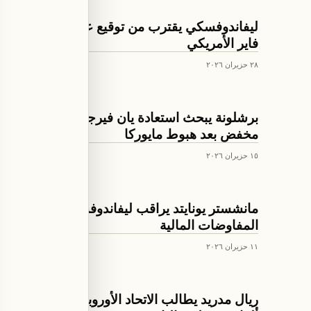
كرة القدم
ليفاندوفسكي يقترب من توقيع عقد مع شيكاغو
فاير الأمريكي
٢٨ حزيران ٢٠٢٦
كرة القدم
برشلونة يبحث استعادة يان فيرجيلي بسعر
مخفض بعد هبوط مايوركا
١٥ حزيران ٢٠٢٦
كرة القدم
مانشستر يونايتد يراقب ليفاندوفسكي مع تعثر
المفاوضات المالية
١١ حزيران ٢٠٢٦
كرة القدم
ريال مدريد يطالب الاتحاد الأوروبي بسحب