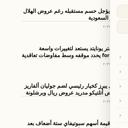
رة القدم
رافينيا يؤجل حسم مستقبله رغم عروض الهلال
والنصر السعودية
١٦ حزيران ٢٠٢٦
رة القدم
مانشستر يونايتد يستعد لتغييرات واسعة
ورشford يحدد موقفه وسط مفاوضات تعاقدية
١١ حزيران ٢٠٢٦
رة القدم
آرسنال يبرز كخيار رئيسي لضم جوليان ألفاريز
بعد رفض أتلتيكو مدريد عروض ريال وبرشلونة
١٠ حزيران ٢٠٢٦
قتصاد
ارتفاع قيمة أسهم سبوتيفاي ستة أضعاف بعد