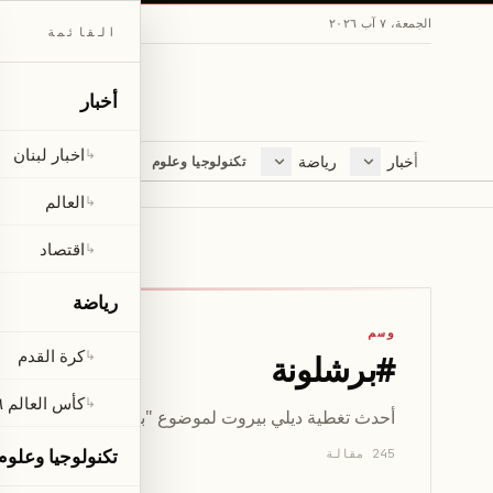
الجمعة، ٧ آب ٢٠٢٦
القائمة
أخبار
اخبار لبنان
↳
أخبار
رياضة
مجلة
تكنولوجيا وعلوم
اخبار لبنان
كرة القدم
ثقافة ومجتمع
العالم
كأس العالم ٢٠٢٦
لايف ستايل
العالم
↳
اقتصاد
متفرقات
اقتصاد
↳
صحّة
رياضة
وسم
كرة القدم
↳
#
برشلونة
كأس العالم ٢٠٢٦
↳
أحدث تغطية ديلي بيروت لموضوع "برشلونة" — 245 مقال يشمل الأخبار والتحليلات والتحديثات.
تكنولوجيا وعلوم
245 مقالة