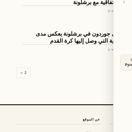
توقيع اتفاقية مع برشلونة
٥ حزيران ٢٠٢٦
رة القدم
أنطوني جوردون في برشلونة يعكس مدى
السخرية التي وصل إليها كرة القدم
٣ حزيران ٢٠٢٦
Рус
→
2
عن الموقع
من نحن
←