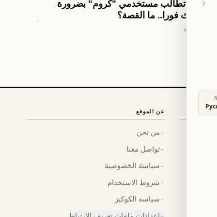
جوجل تطالب مستخدمي "كروم" بضرورة
التحديث فورا.. ما القصة؟
٦ تموز ٢٠٢٢
Рус
عن الموقع
من نحن
←
تواصل معنا
←
سياسة الخصوصية
←
شروط الاستخدام
←
سياسة الكوكيز
←
إعدادات ملفات تعريف الارتباط
←