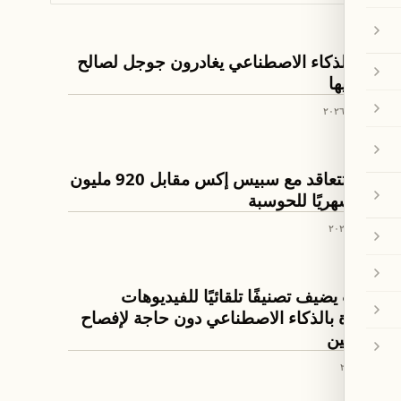
لذكاء الإصطناعي
باحثو الذكاء الاصطناعي يغادرون جوجل لصالح
منافسيها
٢٥ حزيران ٢٠٢٦
لذكاء الإصطناعي
غوغل تتعاقد مع سبيس إكس مقابل 920 مليون
دولار شهريًا للحوسبة
٥ حزيران ٢٠٢٦
لذكاء الإصطناعي
يوتيوب يضيف تصنيفًا تلقائيًا للفيديوهات
المولدة بالذكاء الاصطناعي دون حاجة لإفصاح
المنشئين
٢٨ أيار ٢٠٢٦