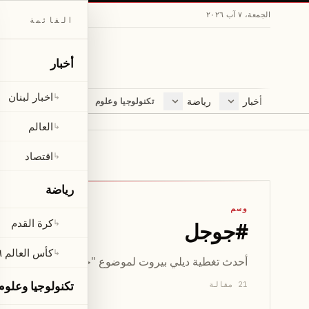
الجمعة، ٧ آب ٢٠٢٦
القائمة
أخبار
اخبار لبنان
↳
أخبار
رياضة
مجلة
تكنولوجيا وعلوم
اخبار لبنان
كرة القدم
ثقافة ومجتمع
العالم
كأس العالم ٢٠٢٦
لايف ستايل
العالم
↳
اقتصاد
متفرقات
اقتصاد
↳
صحّة
رياضة
وسم
كرة القدم
↳
#
جوجل
كأس العالم ٢٠٢٦
↳
أحدث تغطية ديلي بيروت لموضوع "جوجل" — 21 مقال يشمل الأخبار والتحليلات والتحديثات.
تكنولوجيا وعلوم
21 مقالة