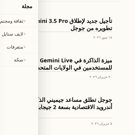
مجلة
الذكاء الإصطناعي
تأجيل جديد لإطلاق Gemini 3.5 Pro بعد إعادة
ثقافة ومجتمع
↳
تطويره من جوجل
لايف ستايل
↳
١٨ تموز ٢٠٢٦
متفرقات
↳
الذكاء الإصطناعي
ميزة الذاكرة في Gemini Live متاحة فقط
صحّة
↳
للمستخدمين في الولايات المتحدة
٢٠ حزيران ٢٠٢٦
الذكاء الإصطناعي
جوجل تطلق مساعد جيميني الذكي لهواتف
أندرويد الاقتصادية بسعة 2 جيجابايت رام
٥ حزيران ٢٠٢٦