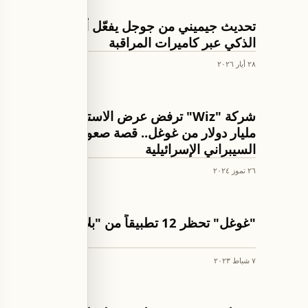
تكنولوجيا وعلوم
تحديث جيميني من جوجل يفعّل أتمتة المنزل
الذكي عبر كاميرات المراقبة
٢٨ أيار ٢٠٢٦
اقتصاد
شركة "Wiz" ترفض عرض الاستحواذ بقيمة 23
مليار دولار من غوغل.. قصة صعود شركة الأمن
السيبراني الإسرائيلية
٢٦ تموز ٢٠٢٤
تكنولوجيا وعلوم
"غوغل" تحظر 12 تطبيقاً من "بلاي ستور"
٧ شباط ٢٠٢٣
العالم