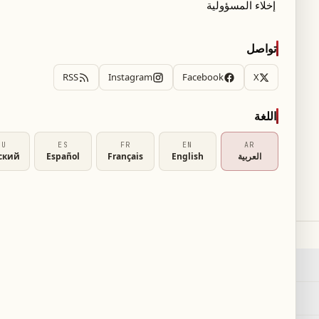
«رينو» و«جوجل» يستهدفان تطوير السيارات
إخلاء المسؤولية
مثل الهواتف الذكية
١٤ تشرين الثاني ٢٠٢٢
تواصل
RSS
Instagram
Facebook
X
اللغة
RU
ES
FR
EN
AR
العربية
English
Français
Español
ский
خدماتنا
بحث
←
٢
RSS
←
خريطة الموقع
←
عاجل
←
English
EN