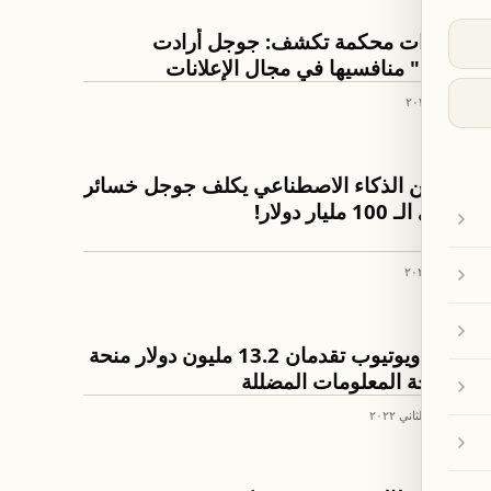
كنولوجيا وعلوم
مستندات محكمة تكشف: جوجل أرادت
"سحق" منافسيها في مجال الإعلانات
١٢ أيلول ٢٠٢٤
قتصاد
خطأ من الذكاء الاصطناعي يكلف جوجل خسائر
تتخطى الـ 100 مليار دولار!
١٠ شباط ٢٠٢٣
لعالم
جوجل ويوتيوب تقدمان 13.2 مليون دولار منحة
لمكافحة المعلومات المضللة
٢٩ تشرين الثاني ٢٠٢٢
قافة ومجتمع