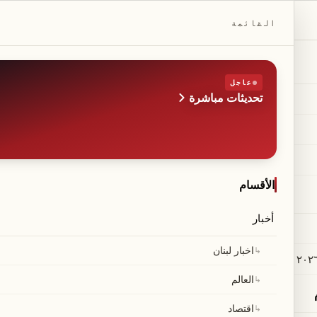
DAILYBEIRUT.COM
القائمة
عاجل
تحديثات مباشرة
الطبعة
صحيفة مستقلة من بيروت
◆
·
◆
الأقسام
أخبار
↳
اخبار لبنان
↳
العالم
↳
اقتصاد