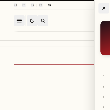
AR
RU
ES
FR
EN
|
|
|
|