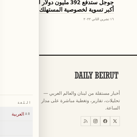
جوجل ستدفع 392 مليون دولار لـ40 ولاية فى
أكبر تسوية لخصوصية المستهلك بأمريكا
١٦ تشرين الثاني ٢٠٢٢
الأقسام
كرة القدم
←
أخبار مستقلة من لبنان والعالم العربي —
كأس العالم ٠٢٦
←
تحليلات، تقارير، وتغطية مباشرة على مدار
اللغة
أخبار
←
الساعة.
العربية
AR
اخبار لبنان
←
العالم
←
اقتصاد
←