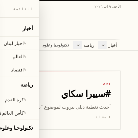
الأحد، ٩ آب ٢٠٢٦
القائمة
أخبار
اخبار لبنان
↳
أخبار
رياضة
مجلة
تكنولوجيا وعلوم
اخبار لبنان
كرة القدم
ثقافة ومجتمع
العالم
كأس العالم ٢٠٢٦
لايف ستايل
العالم
↳
اقتصاد
متفرقات
اقتصاد
↳
صحّة
وسم
رياضة
#
سييرا سكاي
كرة القدم
↳
أحدث تغطية ديلي بيروت لموضوع "سييرا سكاي" — 1 مقال يشمل الأخبار والتحليلات والتحديثات.
كأس العالم ٢٠٢٦
↳
1 مقالة
تكنولوجيا وعلوم