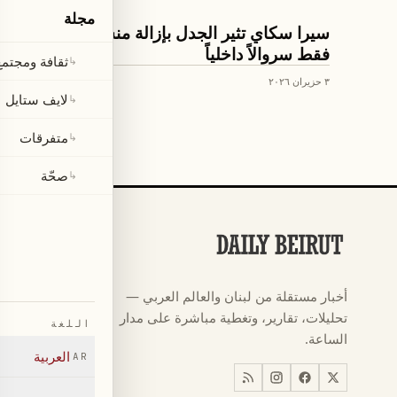
مجلة
لايف ستايل
سيرا سكاي تثير الجدل بإزالة منشفتها وارتدائها
فقط سروالاً داخلياً
ثقافة ومجتمع
↳
٣ حزيران ٢٠٢٦
لايف ستايل
↳
متفرقات
↳
صحّة
↳
الأقسام
كرة القدم
←
أخبار مستقلة من لبنان والعالم العربي —
كأس العالم ٠٢٦
←
تحليلات، تقارير، وتغطية مباشرة على مدار
اللغة
أخبار
←
الساعة.
العربية
AR
اخبار لبنان
←
العالم
←