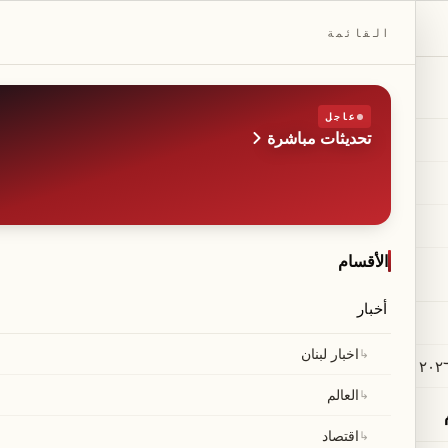
DAILYBEIRUT.COM
القائمة
عاجل
تحديثات مباشرة
الطبعة
صحيفة مستقلة من بيروت
◆
·
◆
الأقسام
أخبار
↳
اخبار لبنان
↳
العالم
↳
اقتصاد