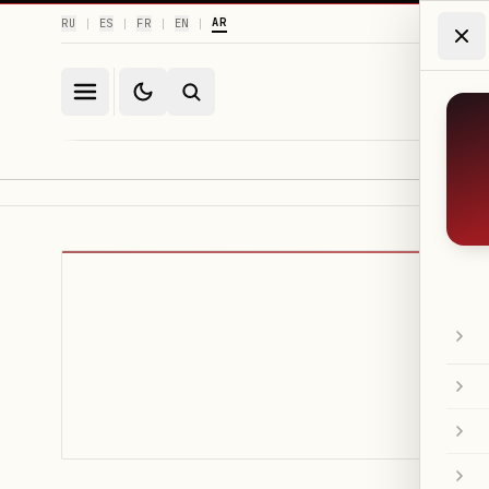
AR
RU
ES
FR
EN
|
|
|
|