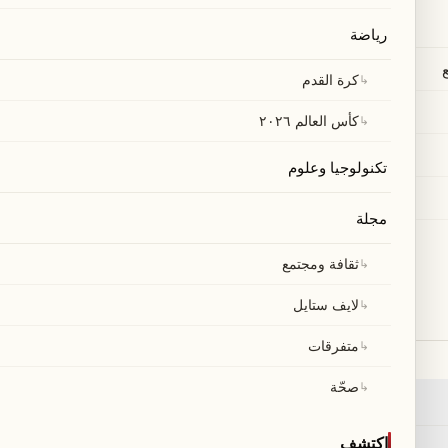
رياضة
↳
كرة القدم
↳
كأس العالم ٢٠٢٦
تكنولوجيا وعلوم
مجلة
خدماتنا
↳
ثقافة ومجتمع
بحث
←
↳
لايف ستايل
٢
RSS
←
↳
متفرقات
خريطة الموقع
←
↳
صحّة
عاجل
←
اكتشف