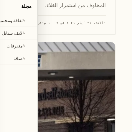
المخاوف من استمرار الغلاء.
مجلة
ثقافة ومجتمع
↳
·
الأحد، ٣١ أيار ٢٠٢٦ في ١٠:٠٧ م
·
قراءة 2 دقيقتان
لايف ستايل
↳
متفرقات
↳
صحّة
↳