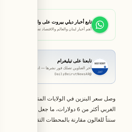
تابع أخبار ديلي بيروت على واتساب
أهم أخبار لبنان والعالم والاقتصاد تصلك مباشرة.
تابعنا على تيليغرام
آخر العناوين تصلك فور نشرها — انضمّ إلى قناة المخصّصة ب
DailyBeirutNewsAR
@
سنتاً للغالون مقارنة بالمحطات التقليدية، وفق تقري