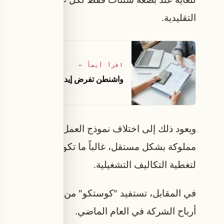
التقليدية.
اقرأ أيضاً
←
واشنطن تفرض إيداعاً مالياً بقيمة 20 ألف دولار على طالبي التأشيرات من 50 دولة
ويعود ذلك إلى اختلاف نموذج العمل، حيث تعتمد 
مملوكة بشكل مستقل، غالباً ما تكون مرتبطة بمتاج
لتغطية التكاليف التشغيلية.
في المقابل، تستفيد "كوستكو" من حجمها الكبير ون
أرباح الشركة في العام الماضي.