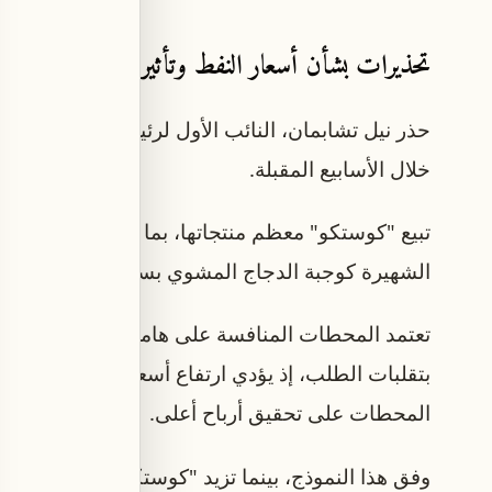
تحذيرات بشأن أسعار النفط وتأثيرها على الوقود
حذر نيل تشابمان، النائب الأول لرئيس شركة إكسون 
خلال الأسابيع المقبلة.
تبيع "كوستكو" معظم منتجاتها، بما في ذلك الوقود، بأ
الشهيرة كوجبة الدجاج المشوي بسعر 1.50 دولار.
تعتمد المحطات المنافسة على هامش الربح لتغطية النفق
بتقلبات الطلب، إذ يؤدي ارتفاع أسعار الوقود إلى ت
المحطات على تحقيق أرباح أعلى.
وفق هذا النموذج، بينما تزيد "كوستكو" من إقبال الع