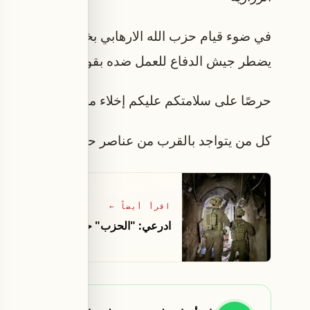
في ضوء قيام حزب الله الارهابي بخرق اتفاق وقف اطلا
يضطر جيش الدفاع للعمل ضده بقوةّ لا سيما في من
حرصًا على سلامتكم عليكم إخلاء منازلكم فوراً والان
كل من يتواجد بالقرب من عناصر حزب الله ومنشآته و
اقرأ أيضاً
←
ادرعي: "الحزب" حوّل قلعة الشقيف من