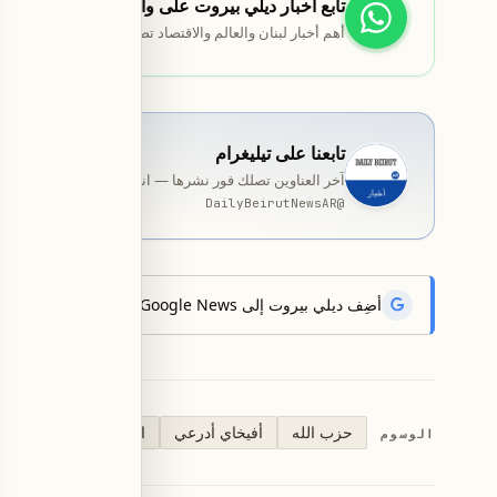
تابع أخبار ديلي بيروت على واتساب
أهم أخبار لبنان والعالم والاقتصاد تصلك مباشرة.
تابعنا على تيليغرام
آخر العناوين تصلك فور نشرها — انضمّ إلى قناة المخصّصة ب
DailyBeirutNewsAR
@
أضِف ديلي بيروت إلى Google News لتتلقّى أحدث الأخبار أوّلاً.
حزب الله
أفيخاي أدرعي
الجيش الإسرائيلي
ن
الوسوم