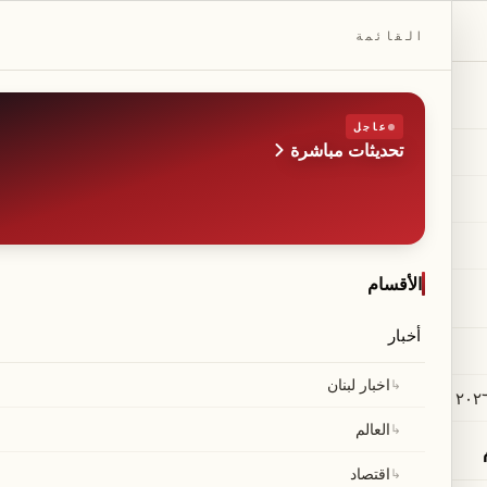
DAILYBEIRUT.COM
القائمة
عاجل
تحديثات مباشرة
الطبعة
صحيفة مستقلة من بيروت
◆
·
◆
الأقسام
أخبار
ر سكان بلدات جنوبية بإخ
↳
اخبار لبنان
↳
العالم
↳
اقتصاد