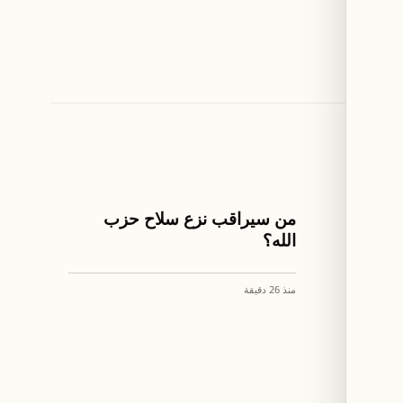
اخبار لبنان
ير"
من سيراقب نزع سلاح حزب
ط
الله؟
منذ 26 دقيقة