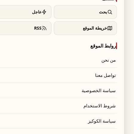
بحث
عاجل
خريطة الموقع
RSS
روابط الموقع
من نحن
تواصل معنا
سياسة الخصوصية
عي عبر حسابه على "أكس":
شروط الاستخدام
القرى التالية: ارزي (صيدا), مزرعة كوثرية الرز,
سياسة الكوكيز