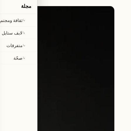
مجلة
ثقافة ومجتمع
↳
لايف ستايل
↳
متفرقات
↳
صحّة
↳