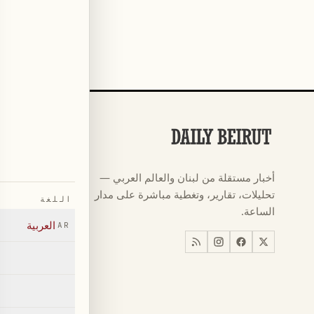
الأقسام
كرة القدم
←
أخبار مستقلة من لبنان والعالم العربي —
كأس العالم ٠٢٦
←
تحليلات، تقارير، وتغطية مباشرة على مدار
اللغة
أخبار
←
الساعة.
العربية
AR
اخبار لبنان
←
العالم
←
اقتصاد
←