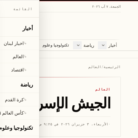
الجمعة، ٧ آب ٢٠٢٦
القائمة
أخبار
اخبار لبنان
↳
أخبار
رياضة
مجلة
تكنولوجيا وعلوم
اخبار لبنان
كرة القدم
ثقافة ومجتمع
العالم
كأس العالم ٢٠٢٦
لايف ستايل
العالم
↳
اقتصاد
متفرقات
الرئيسية
/
العالم
اقتصاد
↳
صحّة
رياضة
العالم
الجيش الإسرائيلي ينذ
كرة القدم
↳
كأس العالم ٢٠٢٦
↳
·
الأربعاء، ٣ حزيران ٢٠٢٦ في ٩:٢٥ ص
·
قراءة 1 دقيقة
تكنولوجيا وعلوم