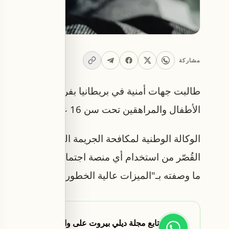
مشاركة
طالبت جهات أمنية في بريطانيا بفرض قيود صارمة 
الأطفال والمراهقين تحت سن 16 عامًا، في إطار جهود لمكافحة المخاطر الإلكترونية التي تواجههم.
الوكالة الوطنية لمكافحة الجريمة البريطانية والم
القُصّر من استخدام أي منصة اجتماعية أو تطبيقات أ
ما وصفته بـ"الميزات عالية الخطورة".
تابع مجلة ديلي بيروت على واتساب