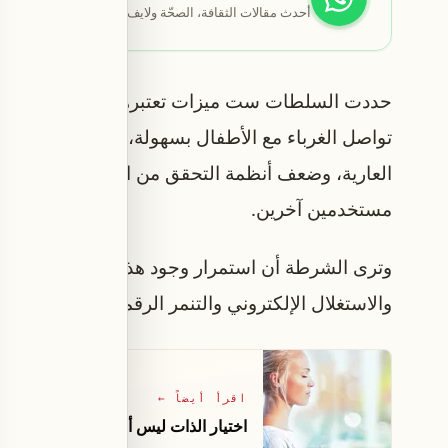
أحدث مقالات الثقافة، الصحّة ولايف ستايل تصلك أوّلاً.
حددت السلطات ست ميزات تعتبرها تهديدًا مباشرًا ل
تواصل الغرباء مع الأطفال بسهولة، وخوارزميات ترش
العارية، وضعف أنظمة التحقق من العمر، بالإضافة إ
مستخدمين آخرين.
وترى الشرطة أن استمرار وجود هذه الميزات دون رق
والاستغلال الإلكتروني والتنمر الرقمي.
اقرأ أيضاً
←
اختيار الذات ليس أنانيةً بل ضرورةٌ للص