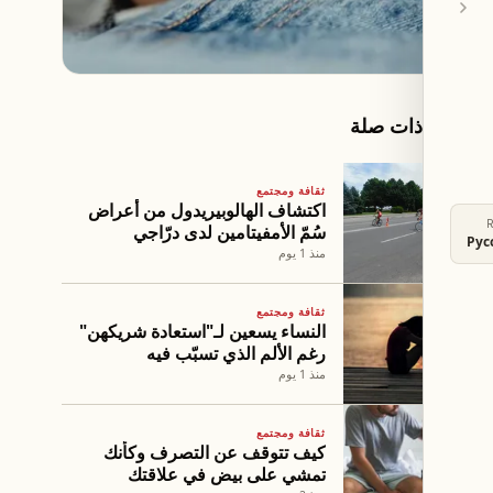
مقالات ذات صلة
ثقافة ومجتمع
اكتشاف الهالوبيريدول من أعراض
سُمّ الأمفيتامين لدى درّاجي
Рус
السباقات
منذ 1 يوم
ثقافة ومجتمع
النساء يسعين لـ"استعادة شريكهن"
رغم الألم الذي تسبّب فيه
منذ 1 يوم
ثقافة ومجتمع
كيف تتوقف عن التصرف وكأنك
تمشي على بيض في علاقتك