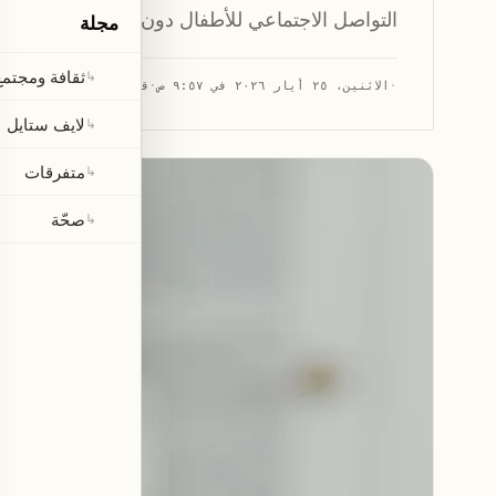
التواصل الاجتماعي للأطفال دون 16 عامًا لمواجهة المخاطر الإلكترونية.
مجلة
ثقافة ومجتمع
↳
·
الاثنين، ٢٥ أيار ٢٠٢٦ في ٩:٥٧ ص
·
قراءة 1 دقيقة
لايف ستايل
↳
متفرقات
↳
صحّة
↳