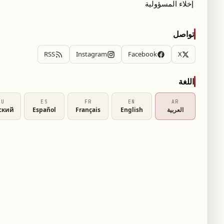
إخلاء المسؤولية
تواصل
RSS
Instagram
Facebook
X
اللغة
على استخدام منصات التواصل الاجتماعي من قبل
RU
ES
FR
EN
AR
العربية
English
Français
Español
ский
جلس الوطني لرؤساء الشرطة أصدرا توصيات بمنع
لعاب أو أنظمة ذكاء اصطناعي لا توفر آليات لإيقاف
انضمّ الآن