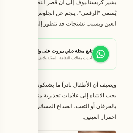
يشير كريستاليوف إلى أن قصر النظر يبدأ عادة عند س
يُسمى "الرقمي"، ينجم عن الجلوس لفترات طويلة أ
العين ويسبب تشنجات قد تتطور إلى قصر نظر دائم إذا
تابع مجلة ديلي بيروت على واتساب
أحدث مقالات الثقافة، الصحّة ولايف ستايل تصلك أوّلاً.
ويضيف أن الأطفال نادراً ما يشتكون من مشاكل في ا
يجب الانتباه إلى علامات تحذيرية مثل التحديق عند ا
بالحرقان أو التعب، الصداع المسائي، الانحناء المفرط
احمرار العينين.