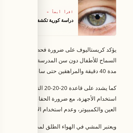
اقرأ أيضاً
←
دراسة كورية تكشف زيادة أمراض العين 
يؤكد كريستاليوف على ضرورة فحص عيون الأطفال سن
مدة 40 دقيقة والمراهقين حتى ساعة ونصف مع فترات راحة منتظمة.
العين والكمبيوتر، وعدم استخدام الأجهزة في الظلام
ويعتبر المشي في الهواء الطلق لمدة ساعتين يومياً 