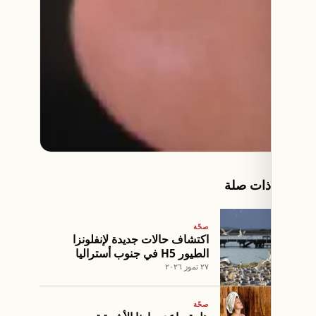
مقالات ذات صلة
صحّة
اكتشاف حالات جديدة لإنفلونزا
الطيور H5 في جنوب أستراليا
٢٧ تموز ٢٠٢٦
صحّة