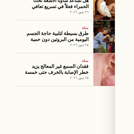
هل تساعد ساونا الأشعة تحت
الحمراء فعلاً في تسريع تعافي
العضلات بعد التمرين؟
٢٦ تموز ٢٠٢٦
صحّة
طرق بسيطة لتلبية حاجة الجسم
اليومية من البروتين دون حمية
صارمة
٢٥ تموز ٢٠٢٦
صحّة
فقدان السمع غير المعالج يزيد
خطر الإصابة بالخرف حتى خمسة
أضعاف
٢٥ تموز ٢٠٢٦