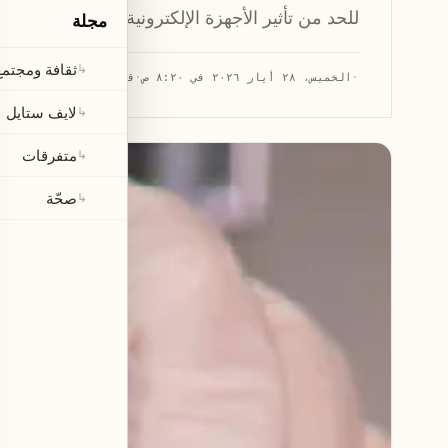
للحد من تأثير الأجهزة الإلكترونية على صحة العين.
مجلة
ثقافة ومجتمع
↳
·
الخميس، ٢٨ أيار ٢٠٢٦ في ٨:٢٠ ص
·
قراءة 1 دقيقة
لايف ستايل
↳
متفرقات
↳
صحّة
↳