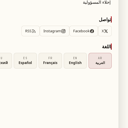
إخلاء المسؤولية
أعلن المدير الفني لمنتخب الجزائر، فلاديمير بيتكوفيتش، قائمة أولية تضم 27 لاعباً استعداداً للمشاركة
تواصل
RSS
Instagram
Facebook
X
عوار، اللذين يلعبان في الدوري السعودي
اللغة
يدان إسماعيل بن ناصر والمهاجم بغداد بونجاح.
RU
ES
FR
EN
AR
العربية
English
Français
Español
ский
مة بن بوط، ميلفين ماستيل، وعبد اللطيف رمضان.
انضمّ
لغتك.