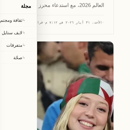
العالم 2026، مع استدعاء محرز وعوار وغياب بونجاح.
مجلة
ثقافة ومجتمع
↳
·
الأحد، ٣١ أيار ٢٠٢٦ في ٧:١٢ م
·
قراءة 1 دقيقة
لايف ستايل
↳
متفرقات
↳
صحّة
↳