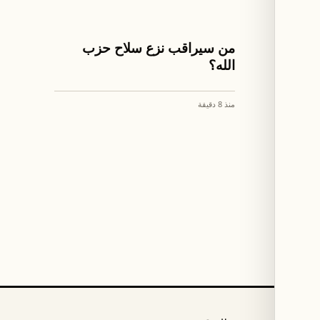
اخبار لبنان
ير"
من سيراقب نزع سلاح حزب
ط
الله؟
منذ 8 دقيقة