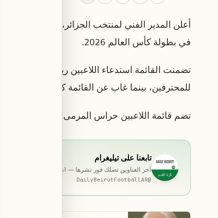
في بطولة كأس العالم 2026.
تضمنت القائمة استدعاء اللاعبين رياض محرز وحسام 
للمحترفين، بينما غاب عن القائمة كل من متوسط الم
تضم قائمة اللاعبين حراس المرمى: لوكا زيدان، أسا
تابعنا على تيليغرام
آخر العناوين تصلك فور نشرها — انضمّ إلى قناة المخصّصة ب
DailyBeirutFootballAR
@