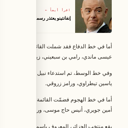
اقرأ أيضاً
←
إنفانتينو يعتذر رسميًّا عن «أخطاء» خ
أما في خط الدفاع فقد شملت القائمة سمير شرقي، ر
عيسى ماندي، رامي بن سبعيني، زين الدين بلعيد، أ
وفي خط الوسط، تم استدعاء نبيل بن طالب، هشام بو
ياسين تيطراوي، ورامز زروقي.
أما في خط الهجوم فضمّت القائمة محمد أمين عمورة
أمين جويري، أنيس حاج موسى، ورياض محرز.
يقع منتخب الجزائر، المعروف باسم "محاربي الصحرا