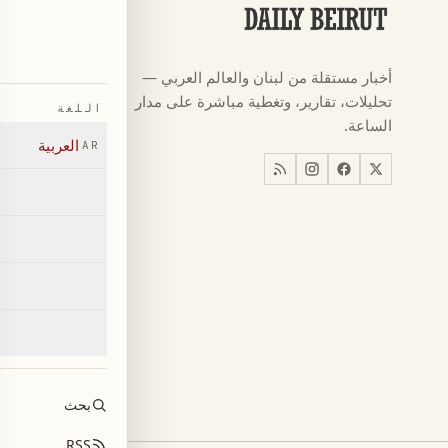
الأقسام
كرة القدم
←
أخبار مستقلة من لبنان والعالم العربي —
كأس العالم ٠٢٦
←
تحليلات، تقارير، وتغطية مباشرة على مدار
اللغة
أخبار
←
الساعة.
العربية
AR
اخبار لبنان
←
العالم
←
اقتصاد
←
بحث
RSS