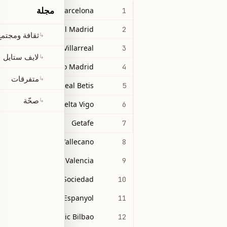
مجلة
Barcelona
1
Real Madrid
2
ثقافة ومجتمع
↳
Villarreal
3
لايف ستايل
↳
Atlético Madrid
4
متفرقات
↳
Real Betis
5
صحّة
↳
Celta Vigo
6
Getafe
7
Rayo Vallecano
8
Valencia
9
Real Sociedad
10
Espanyol
11
Athletic Bilbao
12