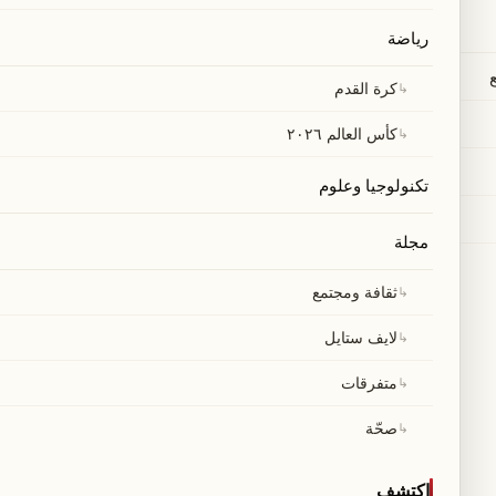
1
31
38
رياضة
5
27
38
↳
كرة القدم
6
22
38
↳
كأس العالم ٢٠٢٦
6
21
38
تكنولوجيا وعلوم
15
15
38
12
14
38
مجلة
6
15
38
↳
ثقافة ومجتمع
14
12
38
↳
لايف ستايل
10
13
38
↳
متفرقات
13
11
38
↳
صحّة
10
12
38
6
13
38
اكتشف