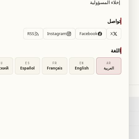
إخلاء المسؤولية
الليغ آن
تواصل
RSS
Instagram
Facebook
X
اللغة
خدماتنا
RU
ES
FR
EN
AR
العربية
English
Français
Español
ский
بحث
←
٢
RSS
←
خريطة الموقع
←
عاجل
←
English
EN
Français
FR