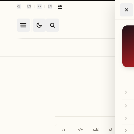
AR
RU
ES
FR
EN
|
|
|
|
خ
له
عليه
+/-
ن