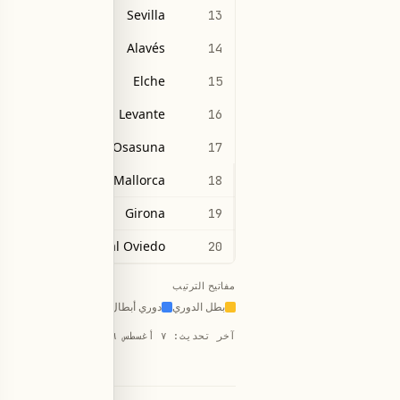
Sevilla
13
Alavés
14
Elche
15
Levante
16
Osasuna
17
Mallorca
18
Girona
19
Real Oviedo
20
مفاتيح الترتيب
بطل الدوري
دوري أبطال أوروبا
الدوري الأوروبي
آخر تحديث
:
٧ أغسطس ٢٠٢٦، ١٠:٠٣ ص
·
الم