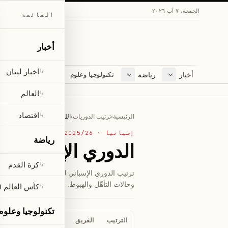
الجمعة، ٧ آب ٢٠٢٦
القائمة
أخبار
اخبار لبنان
↳
أخبار
رياضة
مجلة
تكنولوجيا وعلوم
اخبار لبنان
كرة القدم
ثقافة ومجتمع
العالم
كأس العالم ٢٠٢٦
لايف ستايل
العالم
↳
اقتصاد
متفرقات
اقتصاد
↳
صحّة
الرئيسية
›
ترتيب الدوريات
›
الليغا
إسبانيا
·
2025/26
رياضة
الدوري الإسباني
كرة القدم
↳
ترتيب الد
وحالات التأهّل والهبوط.
كأس العالم ٢٠٢٦
↳
تكنولوجيا وعلوم
الترتيب
الفريق