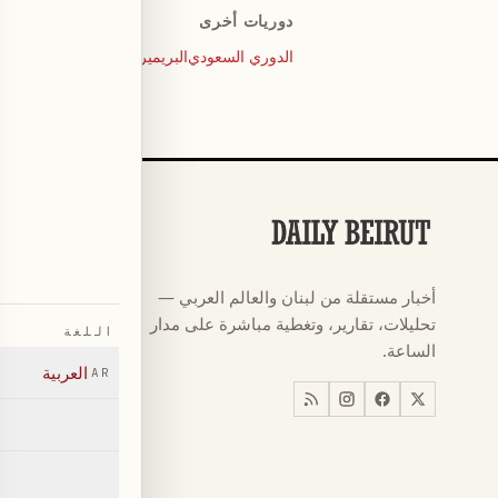
دوريات أخرى
الدوري السعودي
البريميرليغ
السيري آ
البوندسليغا
الأقسام
كرة القدم
←
أخبار مستقلة من لبنان والعالم العربي —
كأس العالم ٠٢٦
←
تحليلات، تقارير، وتغطية مباشرة على مدار
اللغة
أخبار
←
الساعة.
العربية
AR
اخبار لبنان
←
العالم
←
اقتصاد
←