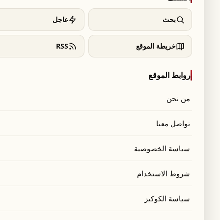
7
12
38
بحث
عاجل
10
11
38
13
10
38
خريطة الموقع
RSS
9
11
38
روابط الموقع
9
11
38
من نحن
9
11
38
14
9
38
تواصل معنا
11
6
38
سياسة الخصوصية
دوري المؤتمر الأوروبي
الهبوط
شروط الاستخدام
صدر: ويكيبيديا
سياسة الكوكيز