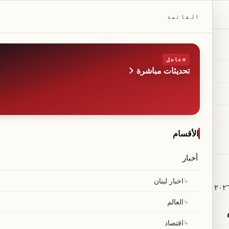
DAILYBEIRUT.COM
القائمة
عاجل
تحديثات مباشرة
الطبعة
صحيفة مستقلة من بيروت
◆
·
◆
الأقسام
أخبار
وري الإسباني لموسم 2025/26، يُحدَّث كل ساعة من المصادر العامة. النقاط، فارق الأهداف، آخر المباريات
↳
اخبار لبنان
↳
العالم
لعب
ف
ت
↳
اقتصاد