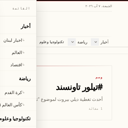
الجمعة، ٧ آب ٢٠٢٦
القائمة
أخبار
اخبار لبنان
↳
أخبار
رياضة
مجلة
تكنولوجيا وعلوم
اخبار لبنان
كرة القدم
ثقافة ومجتمع
العالم
كأس العالم ٢٠٢٦
لايف ستايل
العالم
↳
اقتصاد
متفرقات
اقتصاد
↳
صحّة
وسم
رياضة
#
تيلور تاونسند
كرة القدم
↳
أحدث تغطية ديلي بيروت لموضوع "تيلور تاونسند" — 1 مقال يشمل الأخبار والتحليلات والتحديثات.
كأس العالم ٢٠٢٦
↳
1 مقالة
تكنولوجيا وعلوم