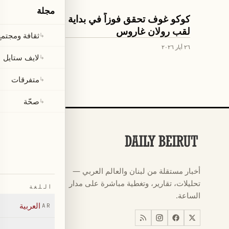
مجلة
رياضة
كوكو غوف تحقق فوزاً في بداية دفاعها عن
لقب رولان غاروس
ثقافة ومجتمع
↳
٢٦ أيار ٢٠٢٦
لايف ستايل
↳
متفرقات
↳
صحّة
↳
الأقسام
كرة القدم
←
أخبار مستقلة من لبنان والعالم العربي —
كأس العالم ٠٢٦
←
تحليلات، تقارير، وتغطية مباشرة على مدار
اللغة
أخبار
←
الساعة.
العربية
AR
اخبار لبنان
←
العالم
←