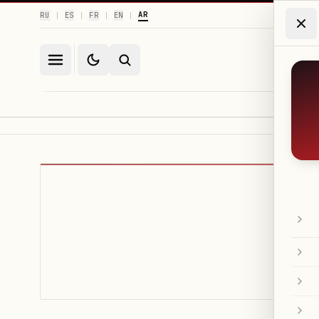
AR
RU
ES
FR
EN
|
|
|
|