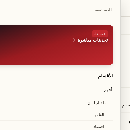
DAILYBEIRUT.COM
القائمة
عاجل
تحديثات مباشرة
الطبعة
صحيفة مستقلة من بيروت
◆
·
◆
الأقسام
أخبار
↳
اخبار لبنان
↳
العالم
↳
اقتصاد