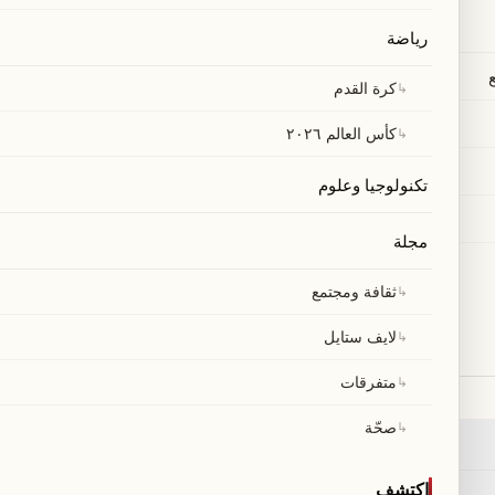
رياضة
↳
كرة القدم
↳
كأس العالم ٢٠٢٦
تكنولوجيا وعلوم
مجلة
خدماتنا
↳
ثقافة ومجتمع
بحث
←
↳
لايف ستايل
٢
RSS
←
↳
متفرقات
خريطة الموقع
←
↳
صحّة
عاجل
←
اكتشف