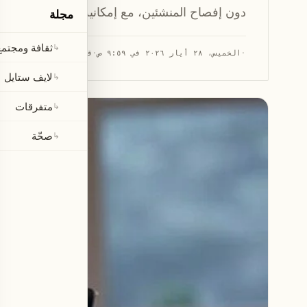
دون إفصاح المنشئين، مع إمكانية الطعن على الت
مجلة
ثقافة ومجتمع
↳
·
الخميس، ٢٨ أيار ٢٠٢٦ في ٩:٥٩ ص
·
قراءة 2 دقيقتان
لايف ستايل
↳
متفرقات
↳
صحّة
↳