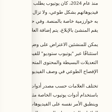
منذ عام 2024، كان يوتيوب يطلب من منشئي 
فيديوهاتهم بشكل طوعي، ولا تزال هذه القاعدة قائمة،
به خوارزمية خاصة بالمنصة. وفي حال رصد النظام استخ
يقم المنشئ بالإبلاغ، يتم إضافة العلامة تلقائيًا وفقً
يمكن للمنشئين الاعتراض على وضع العلامة إذا اعتق
استئنافًا عبر "يوتيوب ستوديو" للفيديوهات التي تم
التعديلات البسيطة والمحتوى المتحرك لا تؤدي إلى و
الإفصاح الطوعي في وصف الفيديو الموسع.
تختلف العلامات حسب مصدر أدوات الذكاء الاصطناعي