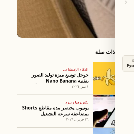
مقالات ذات صلة
Рус
الذكاء الإصطناعي
جوجل توسع ميزة توليد الصور
بتقنية Nano Banana
للمستخدمين المجانيين في أمريكا
١ تموز ٢٠٢٦
تكنولوجيا وعلوم
يوتيوب يختصر مدة مقاطع Shorts
بمضاعفة سرعة التشغيل
٢٦ حزيران ٢٠٢٦