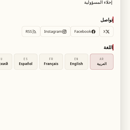
إخلاء المسؤولية
تواصل
RSS
Instagram
Facebook
X
اللغة
RU
ES
FR
EN
AR
العربية
English
Français
Español
ский
2026 بتطبيق نظام جديد يكتشف تلقائيًا الفيديوهات التي تم إنشاؤها أو تم
عي التوليدي، ويضع عليها علامات خاصة دون الحاجة
ت العادية، ويُعرض كطبقة فوق فيديوهات
 الاصطناعي بشكل ملحوظ في المحتوى المرئي.