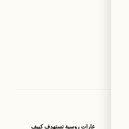
العالم
امات
غارات روسية تستهدف كييف