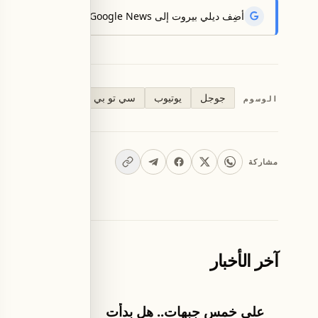
أضِف ديلي بيروت إلى Google News لتتلقّى أحدث الأخبار أوّلاً.
جوجل
يوتيوب
سي تو بي إيه
الوسوم
مشاركة
آخر الأخبار
العالم
العالم
على خمس جبهات.. هل بدأت
مساعدات