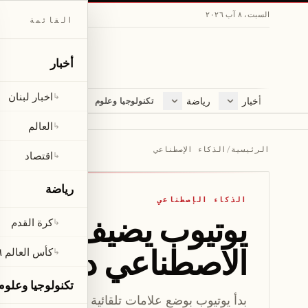
السبت، ٨ آب ٢٠٢٦
القائمة
أخبار
اخبار لبنان
↳
أخبار
رياضة
مجلة
تكنولوجيا وعلوم
اخبار لبنان
كرة القدم
ثقافة ومجتمع
العالم
كأس العالم ٢٠٢٦
لايف ستايل
العالم
↳
اقتصاد
متفرقات
الرئيسية
/
الذكاء الإصطناعي
اقتصاد
↳
صحّة
رياضة
الذكاء الإصطناعي
يوتيوب يضيف تصنيفًا ت
كرة القدم
↳
الاصطناعي دون حاج
كأس العالم ٢٠٢٦
↳
تكنولوجيا وعلوم
بدأ يوتيوب بوضع علامات تلقائية على الفيديوهات ال