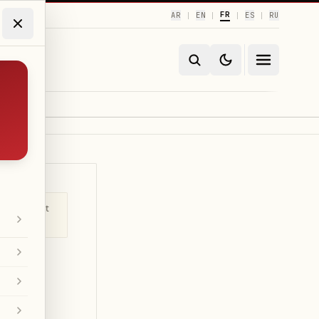
FR
AR
EN
ES
RU
|
|
|
|
ntégrale est