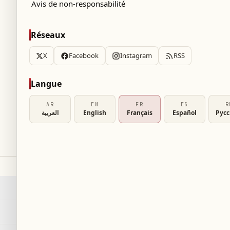
Avis de non-responsabilité
on about this policy, write to
info@dailybeirut.com
.
Réseaux
X
Facebook
Instagram
RSS
Langue
AR
EN
FR
ES
R
العربية
English
Français
Español
Рус
SERVICES
Recherche
→
كأس العال
RSS
→
s
Plan du site
→
العربية
AR
Urgent
→
e