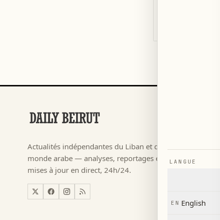
For any questi
RUBRIQUES
Football
→
Actualités indépendantes du Liban et du
م ٢٠٢٦
→
monde arabe — analyses, reportages et
LANGUE
Actualité
→
mises à jour en direct, 24h/24.
Liban
→
Monde
→
English
EN
Économi
→