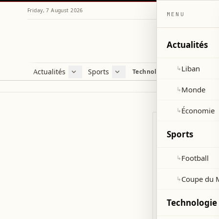
Friday, 7 August 2026
MENU
Actualités
Liban
↳
Actualités
Sports
Technologie et sciences
Liban
Football
C
Monde
Coupe du Monde 2026
V
Monde
↳
Économie
D
Économie
↳
S
Sports
Cette page es
en préparatio
Football
↳
Coupe du 
↳
LEGAL
Cooki
Technologie 
Last updated