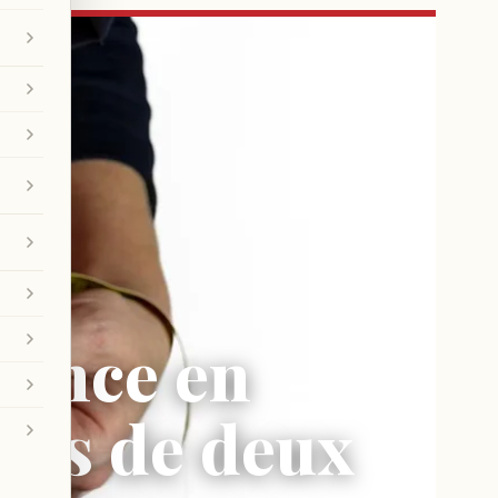
rence en
plus de deux