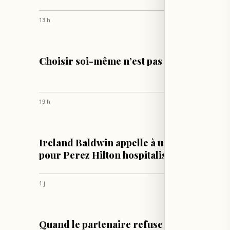
13 h
CULTURE & SOCIÉTÉ
Choisir soi-même n’est pas égoïste
19 h
LIFESTYLE
Ireland Baldwin appelle à un soutien
pour Perez Hilton hospitalisé
1 j
CULTURE & SOCIÉTÉ
Quand le partenaire refuse de