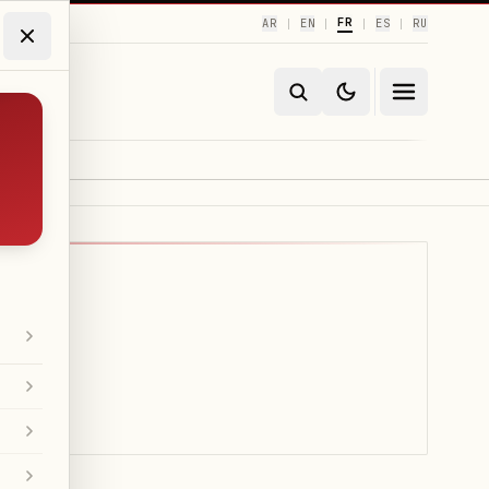
FR
AR
EN
ES
RU
|
|
|
|