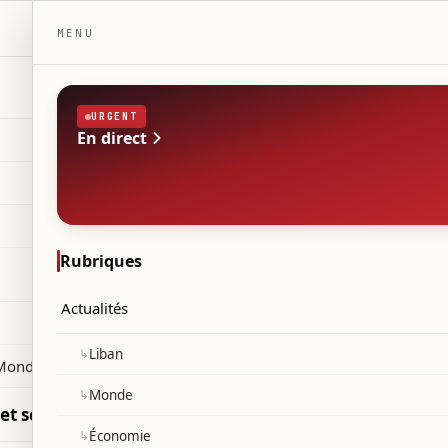
DAILYBEIRUT.COM
MENU
URGENT
En direct
Magazine
ulture et société
ÉDITION
Indépendant — Beyrouth, Liban
ie pratique
◆
·
◆
ivers
anté
Rubriques
Actualités
↳
Liban
Monde 2026
↳
Monde
et sciences
↳
Économie