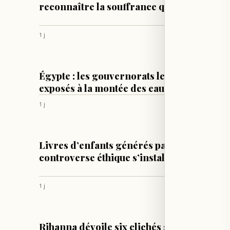
reconnaître la souffrance qu’il a causée
1 j
DIVERS
Égypte : les gouvernorats les plus
exposés à la montée des eaux identifiés
1 j
CULTURE & SOCIÉTÉ
Livres d’enfants générés par IA : une
controverse éthique s’installe
1 j
LIFESTYLE
Rihanna dévoile six clichés suggestifs