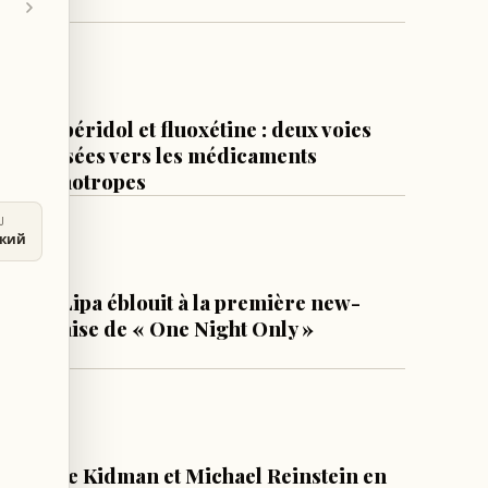
19 h
CULTURE & SOCIÉTÉ
Halopéridol et fluoxétine : deux voies
opposées vers les médicaments
psychotropes
1 j
U
ский
LIFESTYLE
Dua Lipa éblouit à la première new-
yorkaise de « One Night Only »
1 j
LIFESTYLE
Nicole Kidman et Michael Reinstein en