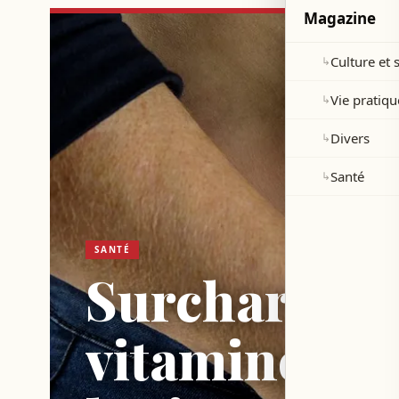
Magazine
Culture et 
↳
Vie pratiqu
↳
Divers
↳
Santé
↳
SANTÉ
Surcharge a
vitamine D m