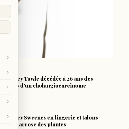
ans
DIVERS
Sydney Towle décédée à 26 ans des
suites d’un cholangiocarcinome
12 h
LIFESTYLE
Sydney Sweeney en lingerie et talons
hauts arrose des plantes