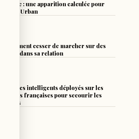
public : une apparition calculée pour
Keith Urban
1 j
CULTURE & SOCIÉTÉ
Comment cesser de marcher sur des
œufs dans sa relation
1 j
DIVERS
Drones intelligents déployés sur les
plages françaises pour secourir les
noyés
2 j