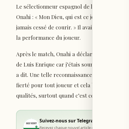
Le sélectionneur espagnol de l’époque, Luis 
Onahi : « Mon Dieu, qui est ce joueur ? Le nu
jamais cessé de courir. » Il avait précisé avoi
la performance du joueur.
Après le match, Onahi a déclaré à l’Agence Fr
de Luis Enrique car j’étais soumis à un contrô
a dit. Une telle reconnaissance de la part d
fierté pour tout joueur et cela booste le mora
qualités, surtout quand c’est celui que tu as
Suivez-nous sur Telegram
Recevez chaque nouvel article dès sa publication, d