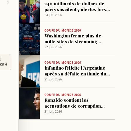
240 milliards de dollars de
paris suscitent 7 alertes lors
du Mondial 2026
24 juil. 2026
COUPE DU MONDE 2026
Washington ferme plus de
mille sites de streaming
illégal du Mondial 2026
22 juil. 2026
U
COUPE DU MONDE 2026
ский
Infantino félicite l'Argentine
après sa défaite en finale du
Mondial
21 juil. 2026
COUPE DU MONDE 2026
Ronaldo soutient les
accusations de corruption
contre Messi et la FIFA après
21 juil. 2026
la finale du Mondial