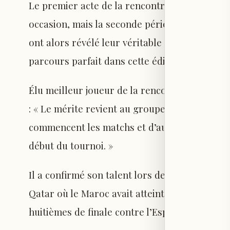
Le premier acte de la rencontre avait vu le Ma
occasion, mais la seconde période a été marqué
ont alors révélé leur véritable valeur en inscr
parcours parfait dans cette édition.
Élu meilleur joueur de la rencontre, Onahi a 
: « Le mérite revient au groupe et j’en suis tr
commencent les matchs et d’autres qui les ter
début du tournoi. »
Il a confirmé son talent lors des grands rend
Qatar où le Maroc avait atteint pour la premi
huitièmes de finale contre l’Espagne.