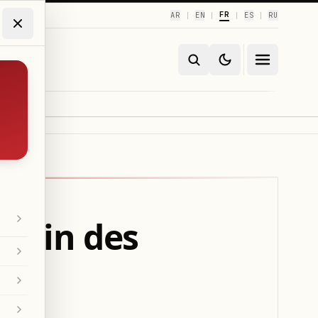
FR
AR
EN
ES
RU
|
|
|
|
ocain des