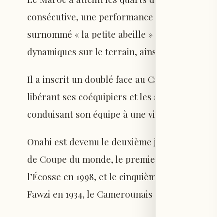
consécutive, une performance inédite pour un 
surnommé « la petite abeille » en raison de s
dynamiques sur le terrain, ainsi que de ses in
Il a inscrit un doublé face au Canada lors des
libérant ses coéquipiers et les sauvant du piè
conduisant son équipe à une victoire nette 3-
Onahi est devenu le deuxième joueur maroc
de Coupe du monde, le premier depuis les deu
l’Écosse en 1998, et le cinquième Africain à r
Fawzi en 1934, le Camerounais Roger Milla en