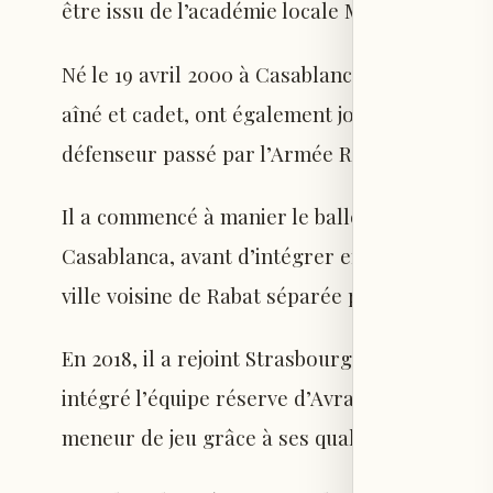
être issu de l’académie locale Mohammed VI.
Né le 19 avril 2000 à Casablanca dans une fam
aîné et cadet, ont également joué au niveau a
défenseur passé par l’Armée Royale, Reda M
Il a commencé à manier le ballon dès l’âge de
Casablanca, avant d’intégrer en 2015 l’acadé
ville voisine de Rabat séparée par le fleuve 
En 2018, il a rejoint Strasbourg en France sans
intégré l’équipe réserve d’Avranches en cinqu
meneur de jeu grâce à ses qualités techniques,