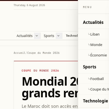
Thursday, 6 August 2026
MENU
Actualités
Liban
↳
Actualités
Sports
Technologie et sciences
Liban
Football
C
Monde
Coupe du Monde 2026
V
Monde
↳
Économie
D
Accueil
/
Coupe du Monde 2026
Économie
↳
S
Sports
COUPE DU MONDE 2026
Mondial 2026 : 
Football
↳
grands rendez-
Coupe du 
↳
Technologie 
Le Maroc doit son accès en quarts de final