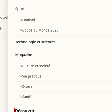
 dans ce Mondial 2026.
Sports
société
↳
Football
e
↳
Coupe du Monde 2026
Technologie et sciences
Magazine
↳
Culture et société
↳
Vie pratique
↳
Divers
↳
Santé
Découvrir