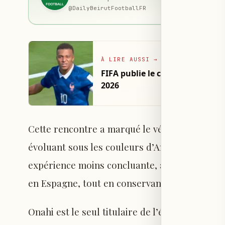
@
DailyBeirutFootballFR
À LIRE AUSSI
→
FIFA publie le classement des 
2026
Cette rencontre a marqué le véritable lancem
évoluant sous les couleurs d’Angers en France.
expérience moins concluante, avant d’être p
en Espagne, tout en conservant son éclat avec
Onahi est le seul titulaire de l’équipe dirig