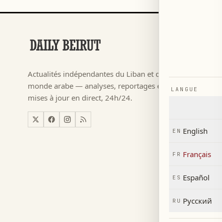
RUBRIQUES
Football
→
Actualités indépendantes du Liban et du
م ٢٠٢٦
→
monde arabe — analyses, reportages et
LANGUE
Actualité
→
mises à jour en direct, 24h/24.
Liban
→
Monde
→
English
EN
Économi
→
Français
FR
Español
ES
Русский
RU