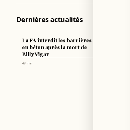
Dernières actualités
FOOTBALL
LIFESTYLE
La FA interdit les barrières
Kim Ka
en béton après la mort de
Hamilt
Billy Vigar
mono
48 min
50 min