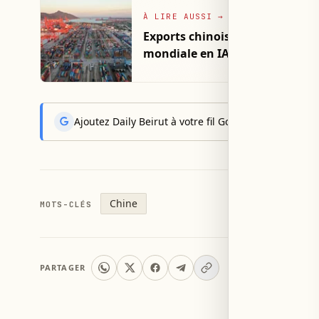
À LIRE AUSSI
→
Exports chinoises en hausse de
mondiale en IA
Ajoutez Daily Beirut à votre fil Google News pour rec
Chine
MOTS-CLÉS
PARTAGER