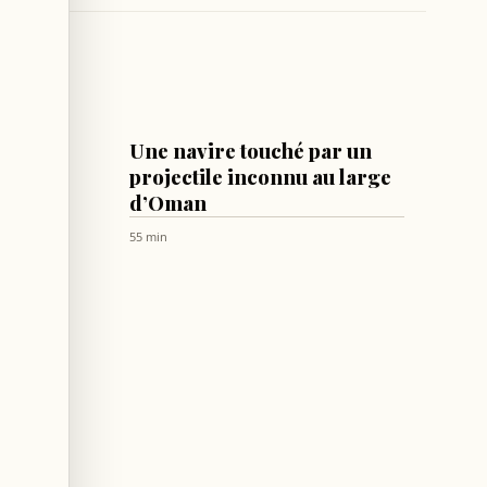
MONDE
ke :
Une navire touché par un
é à 29
projectile inconnu au large
d’Oman
ne
55 min