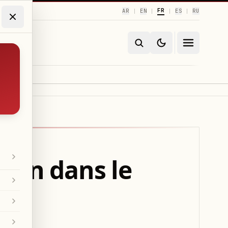
FR
AR
EN
ES
RU
|
|
|
|
rain dans le