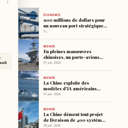
ÉCONOMIE
900 millions de dollars pour
un nouveau port stratégique
en Angola
3 j
MONDE
En pleines manœuvres
chinoises, un porte-avions
U
américain arrive au Vietnam
ский
31 juil. 2026
pour la première fois depuis
2023
MONDE
La Chine exploite des
modèles d'IA américains
pour renforcer ses systèmes
31 juil. 2026
de défense
MONDE
La Chine dément tout projet
de livraison de 400 systèmes
de défense à l'Iran
30 juil. 2026