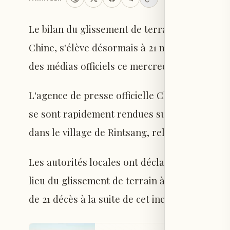
Le bilan du glissement de terrain survenu da
Chine, s'élève désormais à 21 morts. L'événem
des médias officiels ce mercredi.
L'agence de presse officielle Chine Nouvelle 
se sont rapidement rendues sur le site du gli
dans le village de Rintsang, relevant de la p
Les autorités locales ont déclaré que les opé
lieu du glissement de terrain à Dangchang so
de 21 décès à la suite de cet incident.