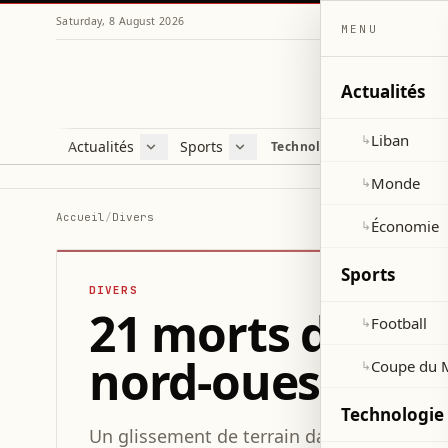
Saturday, 8 August 2026
MENU
Actualités
Liban
↳
Actualités
Sports
Technologie et sciences
Liban
Football
C
Monde
Coupe du Monde 2026
V
Monde
↳
Économie
D
Accueil
/
Divers
Économie
↳
S
Sports
DIVERS
21 morts dans u
Football
↳
nord-ouest de l
Coupe du 
↳
Technologie 
Un glissement de terrain dans la province