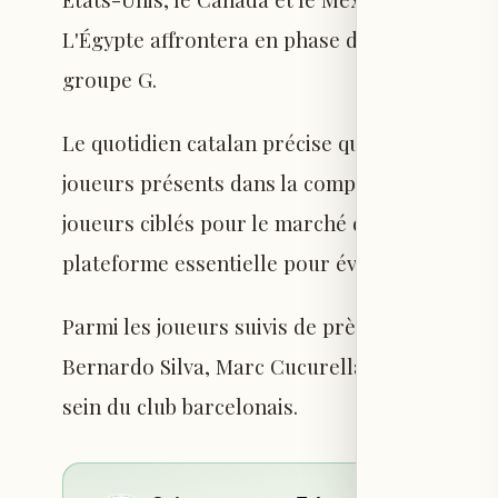
L'Égypte affrontera en phase de groupes la Be
groupe G.
Le quotidien catalan précise que Barcelone n
joueurs présents dans la compétition, mais po
joueurs ciblés pour le marché des transferts
plateforme essentielle pour évaluer de poten
Parmi les joueurs suivis de près par la directi
Bernardo Silva, Marc Cucurella, Harry Kane,
sein du club barcelonais.