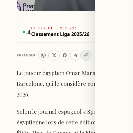
EN DIRECT
·
2025/26
📊
Classement Liga 2025/26
PARTAGER
Le joueur égyptien Omar Marmouch, évoluant 
Barcelone, qui le considère comme une des f
2026.
Selon le journal espagnol « Sport », Omar M
égyptienne lors de cette édition historique d
États-Unis, le Canada et le Mexique, et qui ac