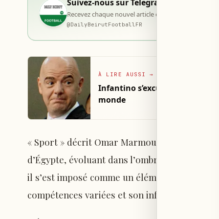
Suivez-nous sur Telegram
Recevez chaque nouvel article dès sa publication, d
@
DailyBeirutFootballFR
À LIRE AUSSI
→
Infantino s’excuse pour les « e
monde
« Sport » décrit Omar Marmouch comme l’une d
d’Égypte, évoluant dans l’ombre de la reno
il s’est imposé comme un élément clé de la g
compétences variées et son influence sur le t