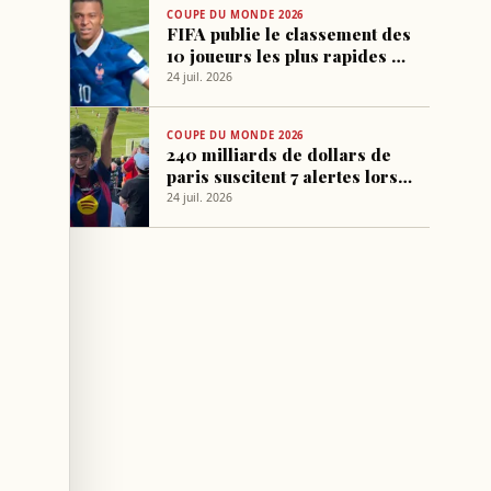
COUPE DU MONDE 2026
FIFA publie le classement des
10 joueurs les plus rapides de
la Coupe du Monde 2026
24 juil. 2026
COUPE DU MONDE 2026
240 milliards de dollars de
paris suscitent 7 alertes lors
du Mondial 2026
24 juil. 2026