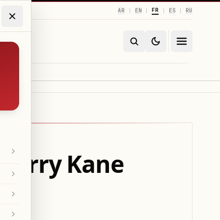
FR
AR
EN
ES
RU
|
|
|
|
Harry Kane