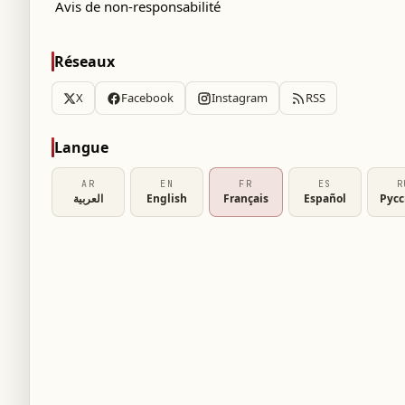
Avis de non-responsabilité
Réseaux
X
Facebook
Instagram
RSS
Langue
AR
EN
FR
ES
R
العربية
English
Français
Español
Рус
à Manchester City, est dans le viseur du FC
igures à suivre durant la Coupe du Monde
armouch est pressenti pour mener la sélection
u Mondial, organisée conjointement par les
cueillera pour la première fois 48 équipes.