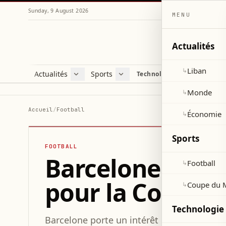
Sunday, 9 August 2026
MENU
Actualités
Liban
↳
Actualités
Sports
Technologie et sciences
Liban
Football
C
Monde
Coupe du Monde 2026
V
Monde
↳
Économie
D
Accueil
/
Football
Économie
↳
S
Sports
FOOTBALL
Barcelone suit
Football
↳
pour la Coupe 
Coupe du 
↳
Technologie 
Barcelone porte un intérêt marqué à Omar