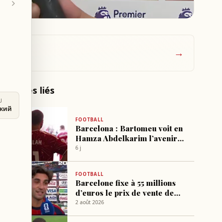
→
Articles liés
U
ский
FOOTBALL
Barcelona : Bartomeu voit en
Hamza Abdelkarim l’avenir
du club
6 j
FOOTBALL
Barcelone fixe à 55 millions
d’euros le prix de vente de
Ferran Torres
2 août 2026