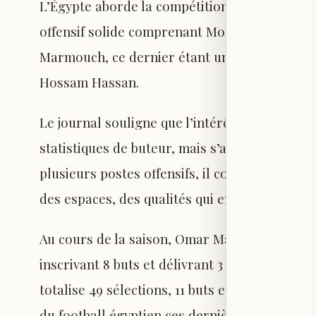
L’Égypte aborde la compétition avec de gran
offensif solide comprenant Mohamed Salah,
Marmouch, ce dernier étant un des leviers es
Hossam Hassan.
Le journal souligne que l’intérêt de Barcelo
statistiques de buteur, mais s’appuie aussi su
plusieurs postes offensifs, il contribue à la cr
des espaces, des qualités qui en font une cib
Au cours de la saison, Omar Marmouch a disp
inscrivant 8 buts et délivrant 3 passes décisiv
totalise 49 sélections, 11 buts et 3 passes dé
du football égyptien ces dernières années.