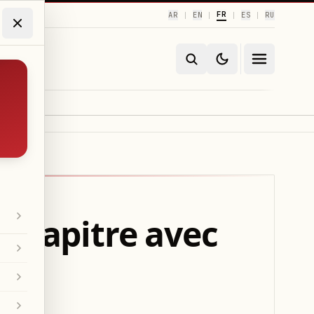
FR
AR
EN
ES
RU
|
|
|
|
 chapitre avec