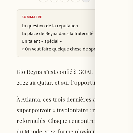
SOMMAIRE
La question de la réputation
La place de Reyna dans la fraternité USMNT
Un talent « spécial »
« On veut faire quelque chose de spécial »
Gio Reyna s’est confié à GOAL sur sa réputat
2022 au Qatar, et sur l’opportunité que repré
À Atlanta, ces trois dernières années et demi
superpouvoir » involontaire : répéter sans 
reformulés. Chaque rencontre avec les médi
du Monde 2022, forme physique, blessures, at