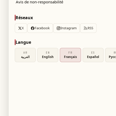
Avis de non-responsabilité
Réseaux
X
Facebook
Instagram
RSS
Langue
AR
EN
FR
ES
R
العربية
English
Français
Español
Рус
ion, son évolution depuis la Coupe du Monde
sente ce Mondial pour réécrire son histoire.
e, Reyna a développé une sorte de «
cesse les mêmes messages, légèrement
as tourne autour des mêmes thèmes : Coupe
titude, perception et réputation. Malgré ses