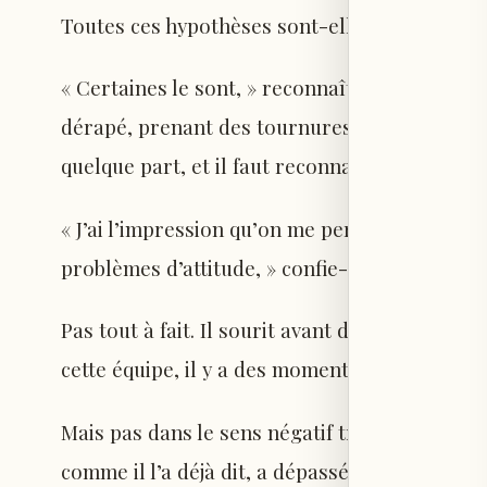
Toutes ces hypothèses sont-elles fondées ?
« Certaines le sont, » reconnaît-il. Comme tou
dérapé, prenant des tournures qu’il n’aurait
quelque part, et il faut reconnaître ces débuts
« J’ai l’impression qu’on me perçoit souvent
problèmes d’attitude, » confie-t-il, préparan
Pas tout à fait. Il sourit avant de poursuivre
cette équipe, il y a des moments sur le terrain
Mais pas dans le sens négatif traditionnel. C
comme il l’a déjà dit, a dépassé les bornes lo