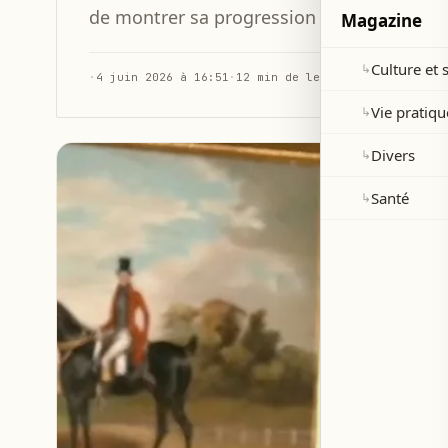
de montrer sa progression au sein de l’éq
Magazine
Culture et 
↳
·
4 juin 2026 à 16:51
·
12 min de lecture
Vie pratiqu
↳
Divers
↳
Santé
↳