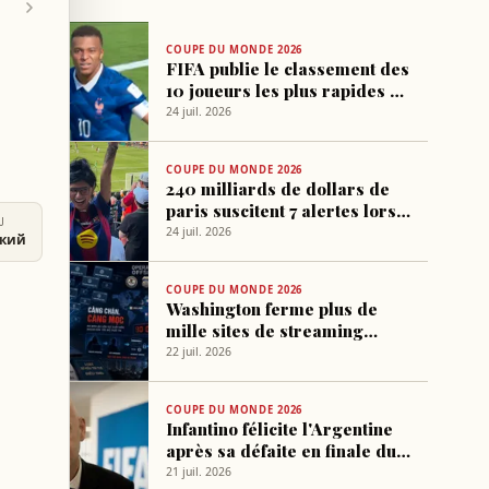
COUPE DU MONDE 2026
FIFA publie le classement des
10 joueurs les plus rapides de
la Coupe du Monde 2026
24 juil. 2026
COUPE DU MONDE 2026
240 milliards de dollars de
paris suscitent 7 alertes lors
U
du Mondial 2026
24 juil. 2026
ский
COUPE DU MONDE 2026
Washington ferme plus de
mille sites de streaming
illégal du Mondial 2026
22 juil. 2026
COUPE DU MONDE 2026
Infantino félicite l'Argentine
après sa défaite en finale du
Mondial
21 juil. 2026