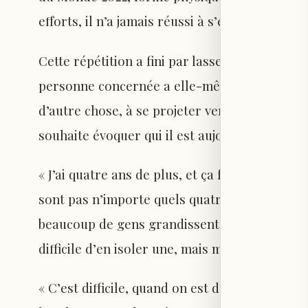
efforts, il n’a jamais réussi à s’en défaire.
Cette répétition a fini par lasser. Il est temp
personne concernée a elle-même évolué. C’es
d’autre chose, à se projeter vers l’avenir. À 
souhaite évoquer qui il est aujourd’hui, et non 
« J’ai quatre ans de plus, et ça fait une grand
sont pas n’importe quels quatre ans, mais pas
beaucoup de gens grandissent. J’ai évolué de 
difficile d’en isoler une, mais maintenant que
« C’est difficile, quand on est dans le feu de