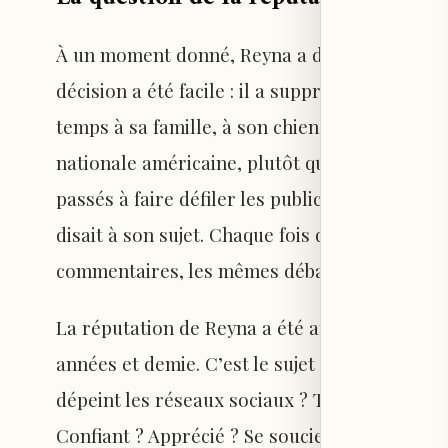
À un moment donné, Reyna a décidé d’arrêter 
décision a été facile : il a supprimé Instagr
temps à sa famille, à son chien, ou à jouer a
nationale américaine, plutôt que de fixer son
passés à faire défiler les publications, il deve
disait à son sujet. Chaque fois que son nom app
commentaires, les mêmes débats revenaient.
La réputation de Reyna a été analysée et déba
années et demie. C’est le sujet que tout le mo
dépeint les réseaux sociaux ? Tout s’est-il pa
Confiant ? Apprécié ? Se soucie-t-il de son i