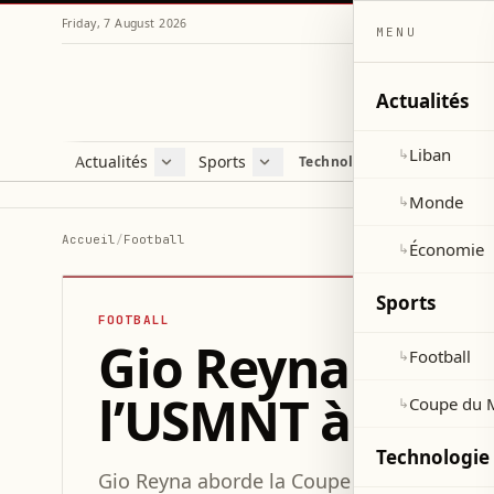
Friday, 7 August 2026
MENU
Actualités
Liban
↳
Actualités
Sports
Technologie et sciences
Liban
Football
C
Monde
Coupe du Monde 2026
V
Monde
↳
Économie
D
Accueil
/
Football
Économie
↳
S
Sports
FOOTBALL
Gio Reyna prêt 
Football
↳
l’USMNT à la C
Coupe du 
↳
Technologie 
Gio Reyna aborde la Coupe du Monde 2026 