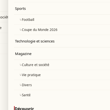
uipe américaine.
Sports
société
↳
Football
e
↳
Coupe du Monde 2026
Technologie et sciences
Magazine
↳
Culture et société
↳
Vie pratique
↳
Divers
↳
Santé
Découvrir