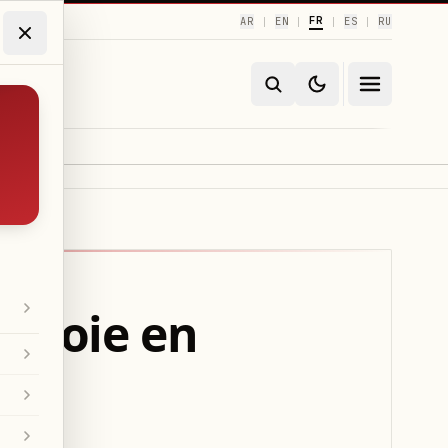
FR
AR
EN
ES
RU
|
|
|
|
e joie en