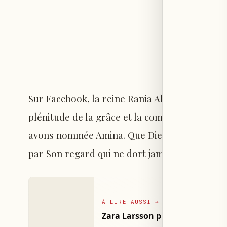
Sur Facebook, la reine Rania Al Abdullah avai
plénitude de la grâce et la complétude du don
avons nommée Amina. Que Dieu illumine son 
par Son regard qui ne dort jamais… Iman et Ja
À LIRE AUSSI
→
Zara Larsson présente sa ligne