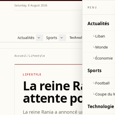
Saturday, 8 August 2026
MENU
Actualités
Liban
↳
Actualités
Sports
Technologie et sciences
Liban
Football
C
Monde
Coupe du Monde 2026
V
Monde
↳
Économie
D
Accueil
/
Lifestyle
Économie
↳
S
Sports
LIFESTYLE
La reine Rania 
Football
↳
attente pour la
Coupe du 
↳
Technologie 
La reine Rania a annoncé une nouvelle nai