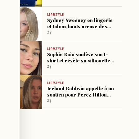
LIFESTYLE
Sydney Sweeney en lingerie
et talons hauts arrose des
plantes
2 j
LIFESTYLE
Sophie Rain soulève son t-
shirt et révèle sa silhouette
dans des sous-vêtements
2 j
ajustés
LIFESTYLE
Ireland Baldwin appelle à un
soutien pour Perez Hilton
hospitalisé
2 j