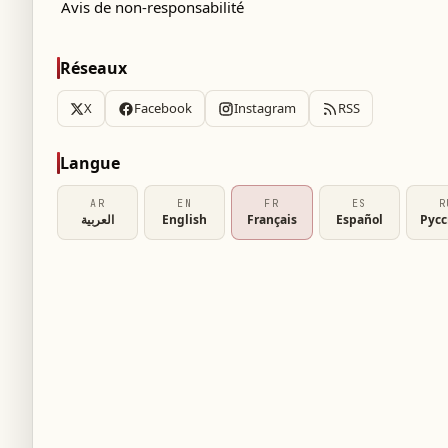
Avis de non-responsabilité
Réseaux
X
Facebook
Instagram
RSS
Langue
AR
EN
FR
ES
R
العربية
English
Français
Español
Рус
velle joie est en route, faisant référence à
esse Iman bint Abdullah et son mari Jamil.