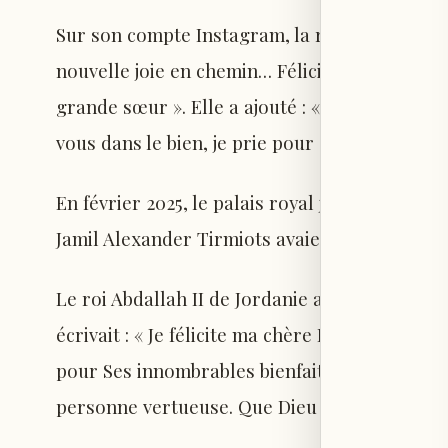
Sur son compte Instagram, la reine a publié
nouvelle joie en chemin… Félicitations à Iman
grande sœur ». Elle a ajouté : « Que Dieu te 
vous dans le bien, je prie pour cela. »
En février 2025, le palais royal jordanien av
Jamil Alexander Tirmiots avaient accueilli un
Le roi Abdallah II de Jordanie avait partagé 
écrivait : « Je félicite ma chère Iman et le ch
pour Ses innombrables bienfaits et Lui deman
personne vertueuse. Que Dieu te protège, gr