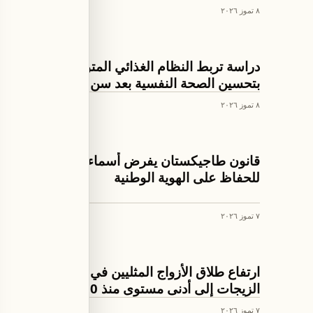
٨ تموز ٢٠٢٦
ثقافة ومجتمع
دراسة تربط النظام الغذائي المتوسطي
بتحسين الصحة النفسية بعد سن الخمسين
٨ تموز ٢٠٢٦
ثقافة ومجتمع
قانون طاجيكستان يفرض أسماء مواليد محددة
للحفاظ على الهوية الوطنية
٧ تموز ٢٠٢٦
ثقافة ومجتمع
ارتفاع طلاق الأزواج المثليين في ألمانيا وتراجع
الزيجات إلى أدنى مستوى منذ 1950
٧ تموز ٢٠٢٦