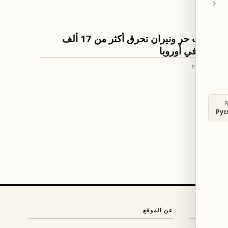
ثقافة ومجتمع
موجات حر ونيران تحرق أكثر من 17 ألف
هكتار في أوروبا
٥ تموز ٢٠٢٦
Рус
عن الموقع