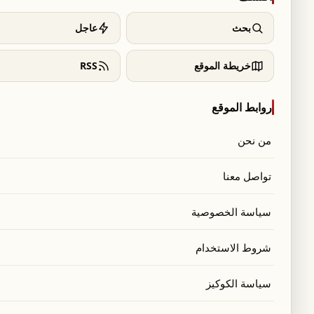
٨ تموز ٢٠٢٦
بحث
عاجل
ثقافة ومجتمع
دراسة تكشف أسباب مغادرة المهاجرين ألمانيا
خريطة الموقع
RSS
والوجهات المفضلة لهم
٨ تموز ٢٠٢٦
روابط الموقع
من نحن
ثقافة ومجتمع
الاختلافات الجوهرية بين الطب النفسي
تواصل معنا
الرياضي وعلم النفس الرياضي في علاج
الرياضيين
سياسة الخصوصية
٧ تموز ٢٠٢٦
شروط الاستخدام
ثقافة ومجتمع
تحديد الحدود بعناية يعزز العلاقات ويقلل
سياسة الكوكيز
العدوانية
٧ تموز ٢٠٢٦