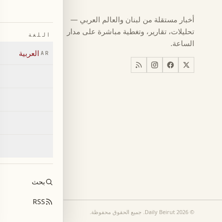
كرة القدم
←
أخبار مستقلة من لبنان والعالم العربي —
كأس العالم ٠٢٦
←
تحليلات، تقارير، وتغطية مباشرة على مدار
اللغة
أخبار
←
الساعة.
العربية
AR
اخبار لبنان
←
العالم
←
اقتصاد
←
بحث
RSS
©
2026
Daily Beirut.
جميع الحقوق محفوظة
.