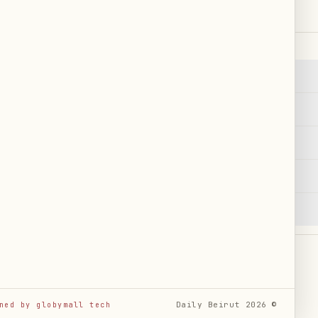
بحث
←
٢
RSS
←
خريطة الموقع
←
عاجل
←
English
EN
Français
FR
Español
ES
Русский
RU
Daily Beirut
2026
©
ned by globymall tech