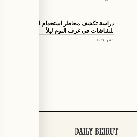
ثقافة ومجتمع
دراسة تكشف مخاطر استخدام الأطفال
للشاشات في غرف النوم ليلاً
٦ تموز ٢٠٢٦
Older articles (page
3
)
الأقسام