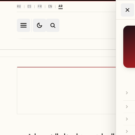
AR
RU
ES
FR
EN
|
|
|
|
ثقافة ومجتمع