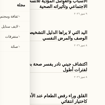
الأسباب والعوامل المؤدية للانسحاب
مجلة
الاجتماعي وتأثيراته الصحية
٩ تموز ٢٠٢٦
ثقافة ومجتمع
↳
لايف ستايل
↳
ثقافة ومجتمع
اليد التي لا يراها الدليل التشخيصي: الفجوة بين
متفرقات
↳
الوصف والمرض النفسي
٨ تموز ٢٠٢٦
صحّة
↳
ثقافة ومجتمع
اكتشاف جيني نادر يفسر صحة بعض العائلات
لفترات أطول
٨ تموز ٢٠٢٦
ثقافة ومجتمع
القلق وراء رفض الطعام عند الأطفال يظهر
كاختيار انتقائي