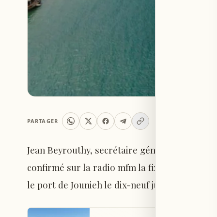
PARTAGER
Jean Beyrouthy, secrétaire général de l'Union
confirmé sur la radio mfm la fixation de la d
le port de Jounieh le dix-neuf juin courant.