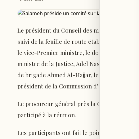
Le président du Conseil des ministres, Nawaf
suivi de la feuille de route établie par le Gro
le vice-Premier ministre, le docteur Tarek Mitr
ministre de la Justice, Adel Nassar, le ministr
de brigade Ahmed Al-Hajjar, le gouverneur de
président de la Commission d’enquête spécia
Le procureur général près la Cour de cassati
participé à la réunion.
Les participants ont fait le point sur les ava