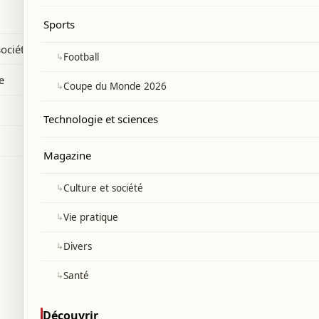
 date du début des excursions touristiques
Sports
société
↳
Football
e
↳
Coupe du Monde 2026
Technologie et sciences
Magazine
↳
Culture et société
↳
Vie pratique
↳
Divers
↳
Santé
Découvrir