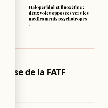
CULTURE & SOCIÉTÉ
Halopéridol et fluoxétine :
xige sa
deux voies opposées vers les
médicaments psychotropes
6 h
 grise de la FATF