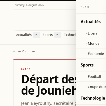
Thursday, 6 August 2026
MENU
Actualités
Liban
↳
Actualités
Sports
Technologie et sciences
Liban
Football
C
Monde
Coupe du Monde 2026
V
Monde
↳
Économie
D
Accueil
/
Liban
Économie
↳
S
Sports
LIBAN
Départ des excu
Football
↳
de Jounieh le 19
Coupe du 
↳
Technologie 
Jean Beyrouthy, secrétaire général de l'Un