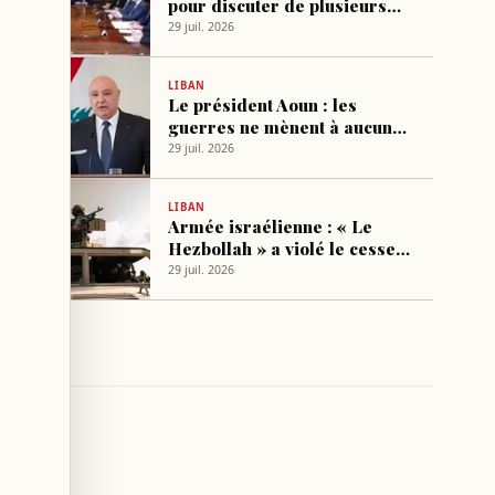
pour discuter de plusieurs
lois
29 juil. 2026
LIBAN
Le président Aoun : les
guerres ne mènent à aucun
résultat
29 juil. 2026
LIBAN
Armée israélienne : « Le
Hezbollah » a violé le cessez-
le-feu
29 juil. 2026