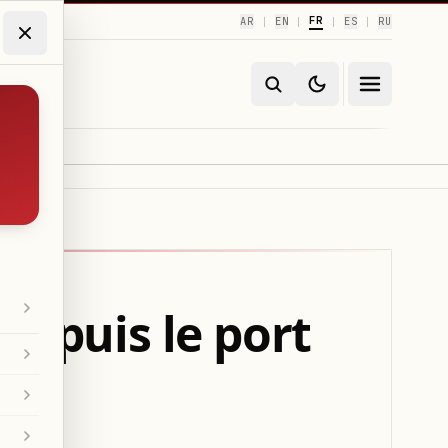
FR
AR
EN
ES
RU
|
|
|
|
depuis le port