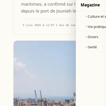
maritimes, a confirmé sur la radio mfm la
Magazine
depuis le port de Jounieh le 19 juin.
Culture et 
↳
·
3 juin 2026 à 11:57
·
1 min de lecture
Vie pratiqu
↳
Divers
↳
Santé
↳