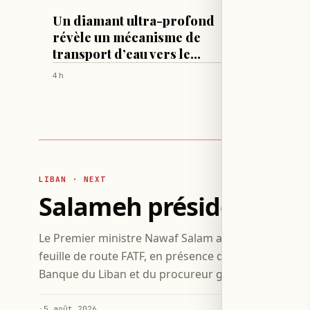
TECH & SCIENCES
LIFESTYLE
Un diamant ultra-profond
Sophie
révèle un mécanisme de
shirt e
transport d’eau vers le
dans d
manteau inférieur
ajusté
4 h
5 h
LIBAN · NEXT
Salameh préside un comi
Le Premier ministre Nawaf Salam a présidé une réun
feuille de route FATF, en présence de plusieurs mini
Banque du Liban et du procureur général près la Co
·
5 août 2026