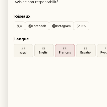
Avis de non-responsabilité
Réseaux
X
Facebook
Instagram
RSS
Langue
AR
EN
FR
ES
R
العربية
English
Français
Español
Рус
 des institutions touristiques maritimes, a
ate du début des excursions touristiques depuis