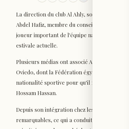
La direction du club Al Ahly, sous la conduite
Abdel Hafiz, membre du conseil d'administra
joueur important de l'équipe nationale égypti
estivale actuelle.
Plusieurs médias ont associé Al Ahly à Haith
Oviedo, dont la Fédération égyptienne de foo
nationalité sportive pour qu'il représente l'é
Hossam Hassan.
Depuis son intégration chez les "Pharaons", 
remarquables, ce qui a conduit la direction d