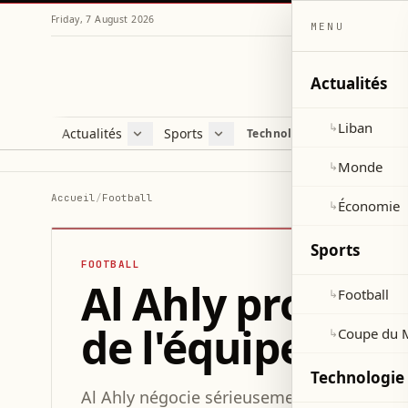
Friday, 7 August 2026
MENU
Actualités
Liban
↳
Actualités
Sports
Technologie et sciences
Liban
Football
C
Monde
Coupe du Monde 2026
V
Monde
↳
Économie
D
Accueil
/
Football
Économie
↳
S
Sports
FOOTBALL
Al Ahly proche d
Football
↳
de l'équipe d'É
Coupe du 
↳
Technologie 
Al Ahly négocie sérieusement avec Haitham