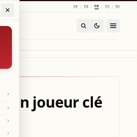
FR
AR
EN
ES
RU
|
|
|
|
 d'un joueur clé