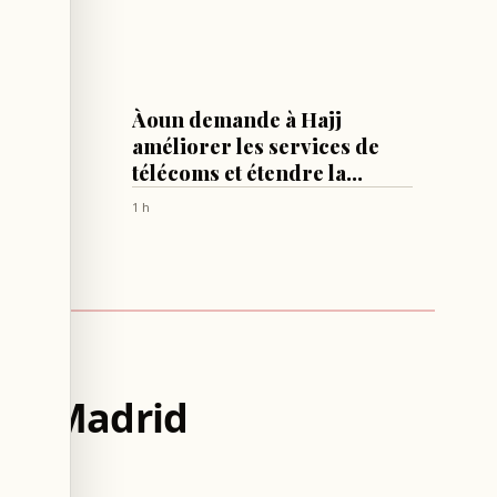
LIBAN
 les
Àoun demande à Hajj
: 15
améliorer les services de
0
télécoms et étendre la
couverture
1 h
e à Madrid