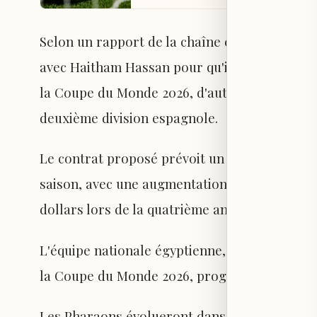
Selon un rapport de la chaîne égyptienne TEN
avec Haitham Hassan pour qu'il rejoigne l'équi
la Coupe du Monde 2026, d'autant plus que son
deuxième division espagnole.
Le contrat proposé prévoit un salaire annuel
saison, avec une augmentation de 100 000 dol
dollars lors de la quatrième année.
L'équipe nationale égyptienne, sous la direc
la Coupe du Monde 2026, programmée du 11 jui
Les Pharaons évolueront dans le groupe G aux