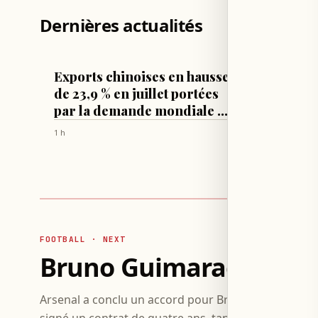
Dernières actualités
ÉCONOMIE
FOOTBALL
Exports chinoises en hausse
Bruno 
de 23,9 % en juillet portées
Arsenal
par la demande mondiale en
Madri
IA
1 h
1 h
FOOTBALL · NEXT
Bruno Guimaraes signe 
Arsenal a conclu un accord pour Bruno Guimaraes, q
signé un contrat de quatre ans, tandis que Vinicius 