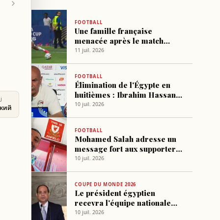
FOOTBALL
Une famille française
menacée après le match
Égypte-Argentine à cause
11 juil. 2026
d'un nom similaire à l'arbitre
FOOTBALL
Élimination de l'Égypte en
huitièmes : Ibrahim Hassan
U
présente ses excuses aux
10 juil. 2026
ский
supporters
FOOTBALL
Mohamed Salah adresse un
message fort aux supporters
égyptiens
10 juil. 2026
COUPE DU MONDE 2026
Le président égyptien
recevra l'équipe nationale
après leur qualification
10 juil. 2026