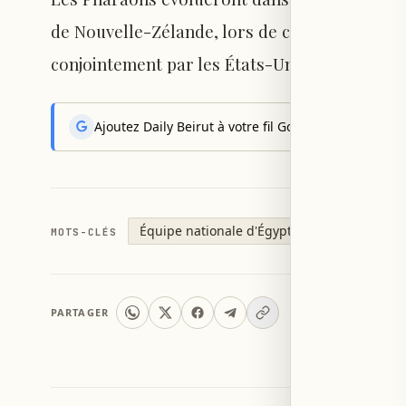
de Nouvelle-Zélande, lors de cette première 
conjointement par les États-Unis, le Canada e
Ajoutez Daily Beirut à votre fil Google News pour rec
Équipe nationale d'Égypte
Al-Ahly
سن
MOTS-CLÉS
PARTAGER