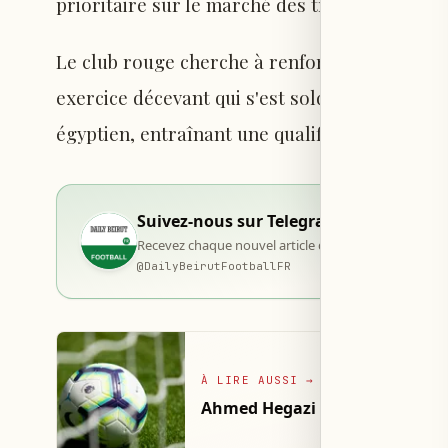
prioritaire sur le marché des transferts estiv
Le club rouge cherche à renforcer son effecti
exercice décevant qui s'est soldé par une tr
égyptien, entraînant une qualification pour l
Suivez-nous sur Telegram
Recevez chaque nouvel article dès sa publication, d
@
DailyBeirutFootballFR
À LIRE AUSSI
→
Ahmed Hegazi annonce sa retrai