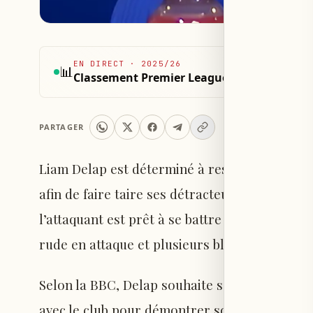
EN DIRECT
·
2025/26
📊
Classement Premier League 2025/26
PARTAGER
Liam Delap est déterminé à rester à Chelsea
afin de faire taire ses détracteurs après une
l’attaquant est prêt à se battre pour sa plac
rude en attaque et plusieurs blessures surve
Selon la BBC, Delap souhaite s’imposer à Ch
avec le club pour démontrer son potentiel. Arr