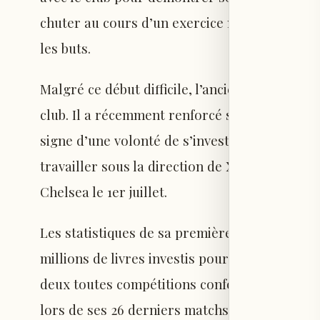
chuter au cours d’un exercice marqué davanta
les buts.
Malgré ce début difficile, l’ancien joueur de 
club. Il a récemment renforcé ses attaches lo
signe d’une volonté de s’investir sur le long
travailler sous la direction de Xabi Alonso, 
Chelsea le 1er juillet.
Les statistiques de sa première saison à Chel
millions de livres investis pour son transfert.
deux toutes compétitions confondues en 41 a
lors de ses 26 derniers matchs. Ses difficulté