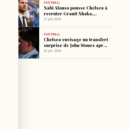
FOOTBALL
Xabi Alonso pousse Chelsea à
recruter Granit Xhaka,
accord trouvé
27 juin 2026
FOOTBALL
Chelsea envisage un transfert
surprise de John Stones après
son départ de Man City
22 juil. 2026