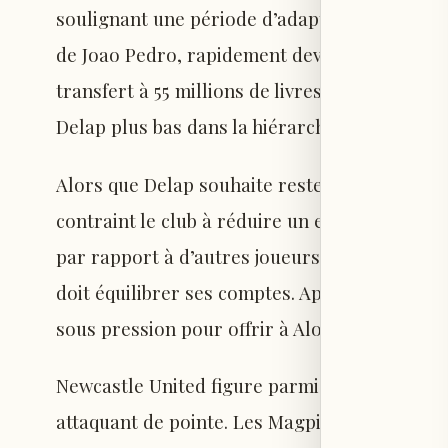
soulignant une période d’adaptation compliq
de Joao Pedro, rapidement devenu un élément
transfert à 55 millions de livres en provenan
Delap plus bas dans la hiérarchie, rendant son
Alors que Delap souhaite rester, l’absence d
contraint le club à réduire un effectif trop fo
par rapport à d’autres joueurs pourrait faire 
doit équilibrer ses comptes. Après une saison 
sous pression pour offrir à Alonso un groupe
Newcastle United figure parmi les clubs atten
attaquant de pointe. Les Magpies intensifien