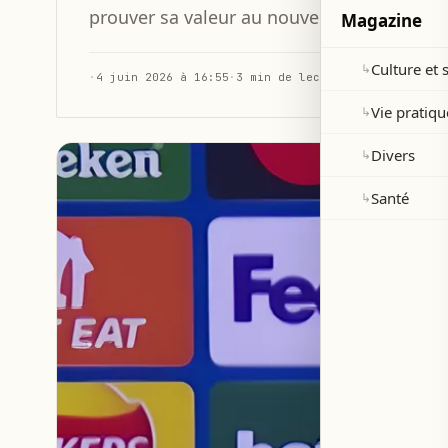
prouver sa valeur au nouvel entraîneur Xa
Magazine
Culture et 
↳
·
4 juin 2026 à 16:55
·
3 min de lecture
Vie pratiqu
↳
Divers
↳
Santé
↳