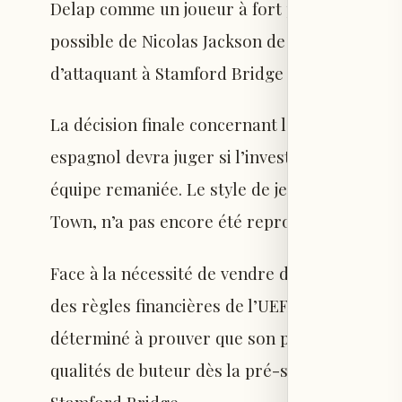
Delap comme un joueur à fort potentiel malg
possible de Nicolas Jackson de son prêt au B
d’attaquant à Stamford Bridge s’annonce enc
La décision finale concernant l’avenir de Dela
espagnol devra juger si l’investissement physi
équipe remaniée. Le style de jeu robuste de 
Town, n’a pas encore été reproduit sous le ma
Face à la nécessité de vendre des joueurs pou
des règles financières de l’UEFA, le jeune atta
déterminé à prouver que son potentiel est ré
qualités de buteur dès la pré-saison pour con