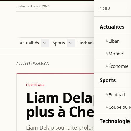
Friday, 7 August 2026
MENU
Actualités
Liban
↳
Actualités
Sports
Technologie et sciences
Liban
Football
C
Monde
Coupe du Monde 2026
V
Monde
↳
Économie
D
Accueil
/
Football
Économie
↳
S
Sports
FOOTBALL
Liam Delap veut
Football
↳
plus à Chelsea 
Coupe du 
↳
Technologie 
Liam Delap souhaite prolonger son séjour