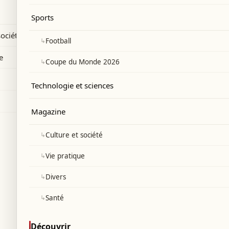
bi Alonso.
Sports
société
↳
Football
e
↳
Coupe du Monde 2026
Technologie et sciences
Magazine
↳
Culture et société
↳
Vie pratique
↳
Divers
↳
Santé
Découvrir