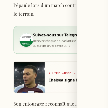
l’épaule lors d’un match contre Bournemouth
le terrain.
Suivez-nous sur Telegram
Recevez chaque nouvel article dès sa publication, d
@
DailyBeirutFootballFR
À LIRE AUSSI
→
Chelsea signe Morgan Rogers po
Son entourage reconnaît que les attentes n’ont