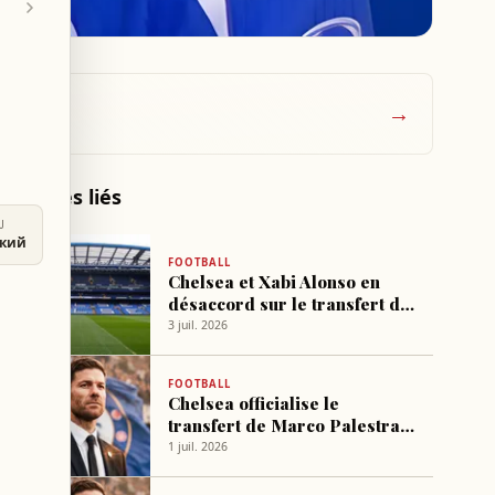
→
Articles liés
U
ский
FOOTBALL
Chelsea et Xabi Alonso en
désaccord sur le transfert de
Granit Xhaka à 25 millions £
3 juil. 2026
FOOTBALL
Chelsea officialise le
transfert de Marco Palestra à
47 millions £, début de l’ère
1 juil. 2026
Alonso