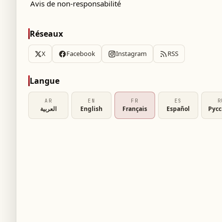
Avis de non-responsabilité
Réseaux
X
Facebook
Instagram
RSS
Langue
AR
EN
FR
ES
R
العربية
English
Français
Español
Рус
 pour « au moins une saison supplémentaire »
 première saison décevante. Âgé de 23 ans,
e à l’ouest de Londres malgré une concurrence
nues à des moments clés.
elsea et envisage de prolonger son aventure
ivé avec de grandes attentes, il a vu sa cote