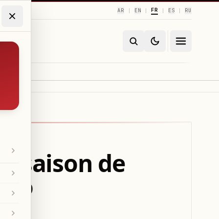
FR
AR
EN
ES
RU
|
|
|
|
e saison de
nso